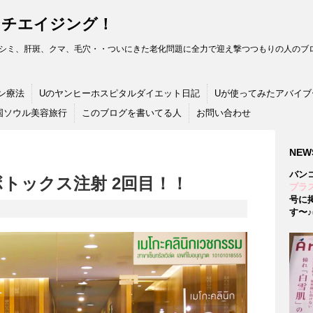
ンチエイジング！
シミ、肝斑、クマ、毛穴・・ついにきた老化問題に全力で迎え撃つつもりの人のブロ
ン療法
Uのヤンヒーホスピタルダイエット日記
Uが使ってみたアバイブ
国ソウル美容旅行
このブログを書いてる人
お問い合わせ
NEW
バン
エラボトックス注射 2回目！！
プラス
号に
す〜♪(