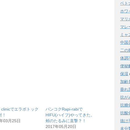
ベト
ホワ
マリ
マレ
ミャ
中国
二の
体調
便秘
保湿
加齢
垂れ
抗が
抗糖
o clinicでエラボトック
バンコクRapi-rabiで
抗酸
射！
HIFU(ハイフ)やってきた。
抜け
5年03月25日
頰のたるみに直撃？！
2017年05月20日
未分