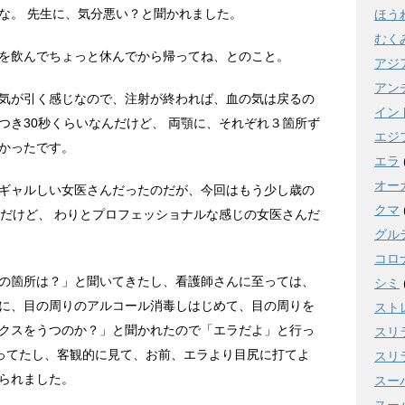
な。 先生に、気分悪い？と聞かれました。
ほう
むく
を飲んでちょっと休んでから帰ってね、とのこと。
アジ
アン
気が引く感じなので、注射が終われば、血の気は戻るの
イン
つき30秒くらいなんだけど、 両顎に、それぞれ３箇所ず
エジ
かったです。
エラ
オー
ギャルしい女医さんだったのだが、今回はもう少し歳の
クマ
いだけど、 わりとプロフェッショナルな感じの女医さんだ
グル
コロ
の箇所は？」と聞いてきたし、看護師さんに至っては、
シミ
に、目の周りのアルコール消毒しはじめて、目の周りを
スト
クスをうつのか？」と聞かれたので「エラだよ」と行っ
スリ
言ってたし、客観的に見て、お前、エラより目尻に打てよ
スリ
られました。
スー