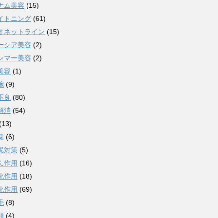
ナム美容
(15)
イトニング
(61)
オネットライン
(15)
ーシア美容
(2)
ンマー美容
(2)
美容
(1)
腕
(9)
不良
(80)
解消
(54)
(13)
臭
(6)
尻対策
(5)
ん作用
(16)
化作用
(18)
化作用
(69)
毛
(8)
類
(4)