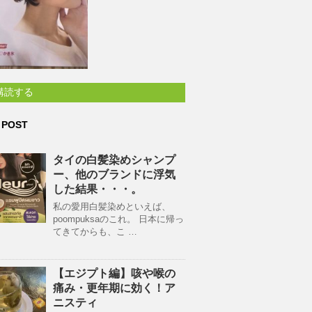
購読する
 POST
タイの白髪染めシャンプ
ー、他のブランドに浮気
した結果・・・。
私の愛用白髪染めといえば、
poompuksaのこれ。 日本に帰っ
てきてからも、こ …
【エジプト編】咳や喉の
痛み・更年期に効く！ア
ニスティ