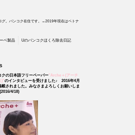
グ。バンコク在住です。→2019年現在はベトナ
ーベ製品
Uのバンコクほくろ除去日記
S
コクの日本語フリーペーパー
"Arche＋(アーチ
)"
のインタビューを受けました♪
2016年4月
掲載されました。みなさまよろしくお願いしま
2016/4/18)