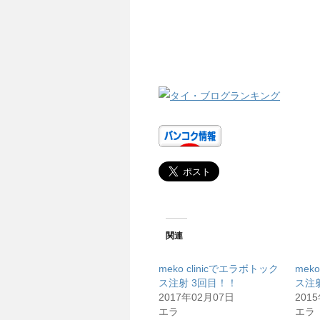
関連
meko clinicでエラボトック
mek
ス注射 3回目！！
ス注
2017年02月07日
201
エラ
エラ