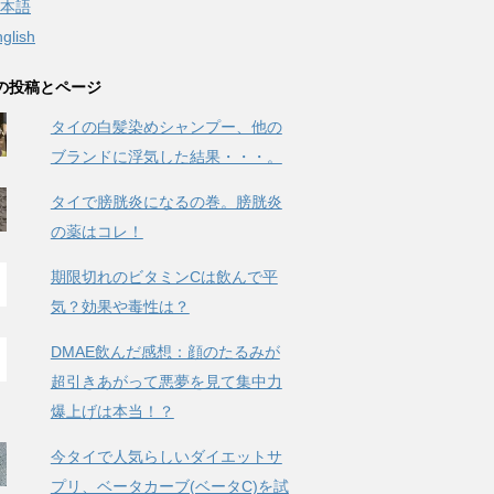
本語
glish
の投稿とページ
タイの白髪染めシャンプー、他の
ブランドに浮気した結果・・・。
タイで膀胱炎になるの巻。膀胱炎
の薬はコレ！
期限切れのビタミンCは飲んで平
気？効果や毒性は？
DMAE飲んだ感想：顔のたるみが
超引きあがって悪夢を見て集中力
爆上げは本当！？
今タイで人気らしいダイエットサ
プリ、ベータカーブ(ベータC)を試