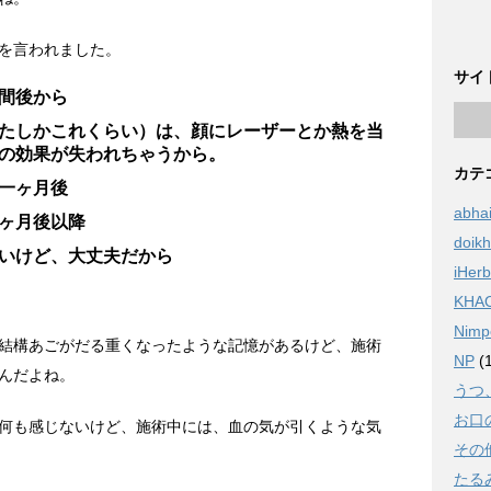
を言われました。
サイ
間後から
たしかこれくらい）は、顔にレーザーとか熱を当
の効果が失われちゃうから。
カテ
一ヶ月後
abha
ヶ月後以降
doik
いけど、大丈夫だから
iHerb
KHA
Nimp
結構あごがだる重くなったような記憶があるけど、施術
NP
(1
んだよね。
うつ
お口
何も感じないけど、施術中には、血の気が引くような気
その
たる