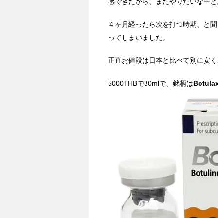
感できたから、またやりたいなーと
４ヶ月経ったら次を打つ時期、と聞
ってしまいました。
正直お値段は日本と比べて別に安く
5000THBで30mlで、銘柄は
Botula