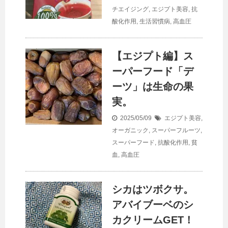
チエイジング
,
エジプト美容
,
抗
酸化作用
,
生活習慣病
,
高血圧
【エジプト編】ス
ーパーフード「デ
ーツ」は生命の果
実。
2025/05/09
エジプト美容
,
オーガニック
,
スーパーフルーツ
,
スーパーフード
,
抗酸化作用
,
貧
血
,
高血圧
シカはツボクサ。
アバイブーベのシ
カクリームGET！