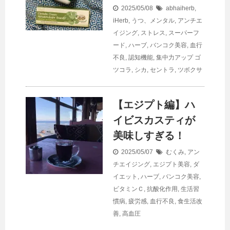
2025/05/08
abhaiherb
,
iHerb
,
うつ、メンタル
,
アンチエ
イジング
,
ストレス
,
スーパーフ
ード
,
ハーブ
,
バンコク美容
,
血行
不良
,
認知機能
,
集中力アップ
ゴ
ツコラ
,
シカ
,
セントラ
,
ツボクサ
【エジプト編】ハ
イビスカスティが
美味しすぎる！
2025/05/07
むくみ
,
アン
チエイジング
,
エジプト美容
,
ダ
イエット
,
ハーブ
,
バンコク美容
,
ビタミンＣ
,
抗酸化作用
,
生活習
慣病
,
疲労感
,
血行不良
,
食生活改
善
,
高血圧