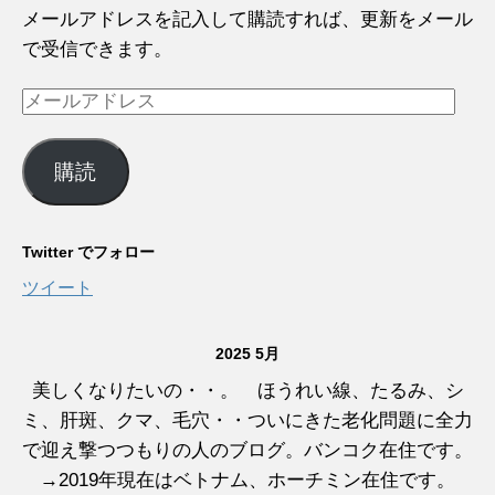
メールアドレスを記入して購読すれば、更新をメール
で受信できます。
メ
ー
ル
購読
ア
ド
レ
Twitter でフォロー
ス
ツイート
2025 5月
美しくなりたいの・・。 ほうれい線、たるみ、シ
ミ、肝斑、クマ、毛穴・・ついにきた老化問題に全力
で迎え撃つつもりの人のブログ。バンコク在住です。
→2019年現在はベトナム、ホーチミン在住です。