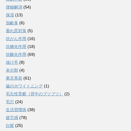
便秘解消
(54)
保湿
(13)
加齢臭
(6)
垂れ尻対策
(5)
抗がん作用
(16)
抗糖化作用
(18)
抗酸化作用
(69)
抜け毛
(8)
未分類
(4)
東京美容
(61)
歯のホワイトニング
(1)
毛孔性苔癬（背中のブツブツ）
(2)
毛穴
(24)
生活習慣病
(38)
疲労感
(78)
白髪
(25)