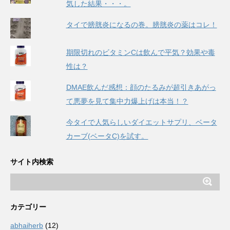
気した結果・・・。
タイで膀胱炎になるの巻。膀胱炎の薬はコレ！
期限切れのビタミンCは飲んで平気？効果や毒
性は？
DMAE飲んだ感想：顔のたるみが超引きあがっ
て悪夢を見て集中力爆上げは本当！？
今タイで人気らしいダイエットサプリ、ベータ
カーブ(ベータC)を試す。
サイト内検索
カテゴリー
abhaiherb
(12)