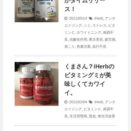
がタイムリリー
ス！
2021/05/14
iHerb
,
アンチ
エイジング
,
シミ
,
ストレス
,
ビタ
ミンＣ
,
ホワイトニング
,
体調不
良
,
抗酸化作用
,
東京美容
,
疲労感
,
肩こり
,
色素沈着
,
血行不良
くまさん？iHerbの
ビタミングミが美
味しくてカワイ
イ。
2021/02/04
iHerb
,
アンチ
エイジング
,
ビタミンＣ
,
体調不
良
,
生活習慣病
,
貧血
,
食生活改善