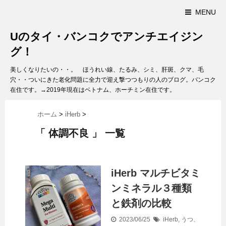
MENU
Uのタイ・バンコクでアンチエイジン
グ！
美しくなりたいの・・。 ほうれい線、たるみ、シミ、肝斑、クマ、毛
穴・・ついにきた老化問題に全力で迎え撃つつもりの人のブログ。バンコク
在住です。→2019年現在はベトナム、ホーチミン在住です。
ホーム
>
iHerb
>
「 体調不良 」 一覧
iHerb マルチビタミ
ンミネラル３種類
と鉄剤の比較
2023/06/25
iHerb
,
うつ、