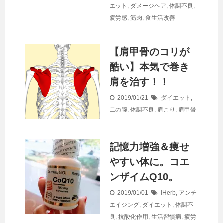
エット
,
ダメージヘア
,
体調不良
,
疲労感
,
筋肉
,
食生活改善
【肩甲骨のコリが
酷い】本気で巻き
肩を治す！！
2019/01/21
ダイエット
,
二の腕
,
体調不良
,
肩こり
,
肩甲骨
記憶力増強＆痩せ
やすい体に。コエ
ンザイムQ10。
2019/01/01
iHerb
,
アンチ
エイジング
,
ダイエット
,
体調不
良
,
抗酸化作用
,
生活習慣病
,
疲労