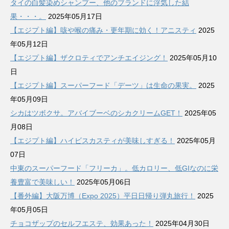
タイの白髪染めシャンプー、他のブランドに浮気した結
ブ
果・・・。
2025年05月17日
【エジプト編】咳や喉の痛み・更年期に効く！アニスティ
2025
年05月12日
【エジプト編】ザクロティでアンチエイジング！
2025年05月10
日
【エジプト編】スーパーフード「デーツ」は生命の果実。
2025
年05月09日
シカはツボクサ。アバイブーベのシカクリームGET！
2025年05
月08日
【エジプト編】ハイビスカスティが美味しすぎる！
2025年05月
07日
中東のスーパーフード「フリーカ」。低カロリー、低GIなのに栄
養豊富で美味しい！
2025年05月06日
【番外編】大阪万博（Expo 2025）平日日帰り弾丸旅行！
2025
年05月05日
チョコザップのセルフエステ、効果あった！
2025年04月30日