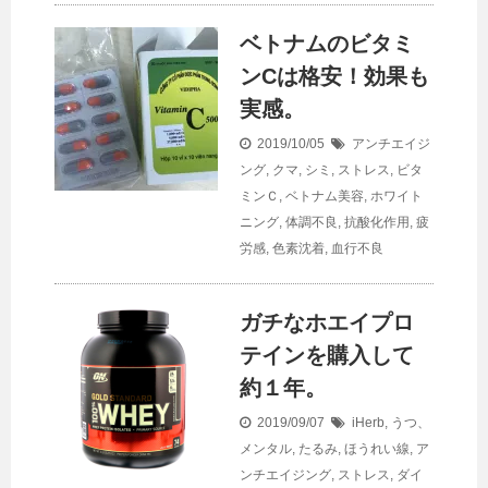
ベトナムのビタミ
ンCは格安！効果も
実感。
2019/10/05
アンチエイジ
ング
,
クマ
,
シミ
,
ストレス
,
ビタ
ミンＣ
,
ベトナム美容
,
ホワイト
ニング
,
体調不良
,
抗酸化作用
,
疲
労感
,
色素沈着
,
血行不良
ガチなホエイプロ
テインを購入して
約１年。
2019/09/07
iHerb
,
うつ、
メンタル
,
たるみ
,
ほうれい線
,
ア
ンチエイジング
,
ストレス
,
ダイ