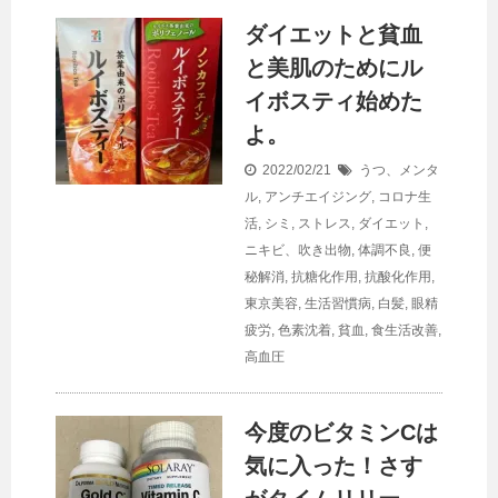
ダイエットと貧血
と美肌のためにル
イボスティ始めた
よ。
2022/02/21
うつ、メンタ
ル
,
アンチエイジング
,
コロナ生
活
,
シミ
,
ストレス
,
ダイエット
,
ニキビ、吹き出物
,
体調不良
,
便
秘解消
,
抗糖化作用
,
抗酸化作用
,
東京美容
,
生活習慣病
,
白髪
,
眼精
疲労
,
色素沈着
,
貧血
,
食生活改善
,
高血圧
今度のビタミンCは
気に入った！さす