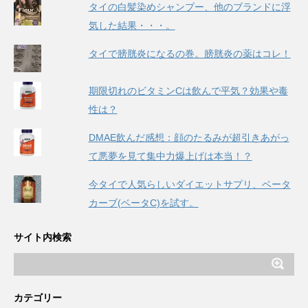
タイの白髪染めシャンプー、他のブランドに浮
気した結果・・・。
タイで膀胱炎になるの巻。膀胱炎の薬はコレ！
期限切れのビタミンCは飲んで平気？効果や毒
性は？
DMAE飲んだ感想：顔のたるみが超引きあがっ
て悪夢を見て集中力爆上げは本当！？
今タイで人気らしいダイエットサプリ、ベータ
カーブ(ベータC)を試す。
サイト内検索
カテゴリー