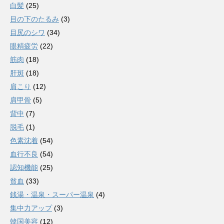
白髪
(25)
目の下のたるみ
(3)
目尻のシワ
(34)
眼精疲労
(22)
筋肉
(18)
肝斑
(18)
肩こり
(12)
肩甲骨
(5)
背中
(7)
脱毛
(1)
色素沈着
(54)
血行不良
(54)
認知機能
(25)
貧血
(33)
銭湯・温泉・スーパー温泉
(4)
集中力アップ
(3)
韓国美容
(12)