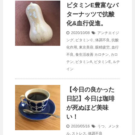
ビタミンE豊富なバ
ターナッツで抗酸
化&血行促進。
2020/10/08
アンチエイジ
ング
,
ビタミンＣ
,
体調不良
,
抗酸
化作用
,
東京美容
,
眼精疲労
,
血行
不良
,
食生活改善
カロチン
,
カロ
テン
,
ビタミンA
,
ビタミンE
,
ルテ
イン
【今日の良かった
日記】今日は珈琲
が死ぬほど美味
い！
2020/05/16
うつ、メンタ
ル
,
ストレス
,
体調不良