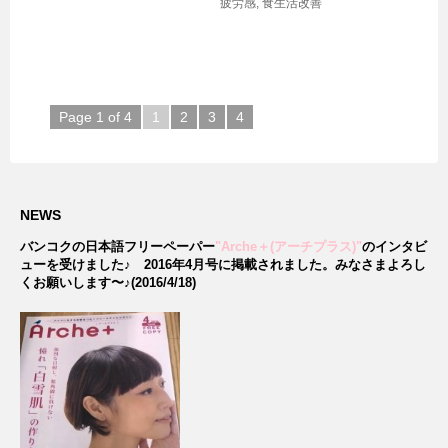
疲労感
,
食生活改善
Page 1 of 4
1
2
3
4
NEWS
バンコクの日本語フリーペーパー
"Arche＋(アーチプラス)"
のインタビ
ューを受けました♪
2016年4月号に掲載されました。みなさまよろし
くお願いします〜♪(2016/4/18)