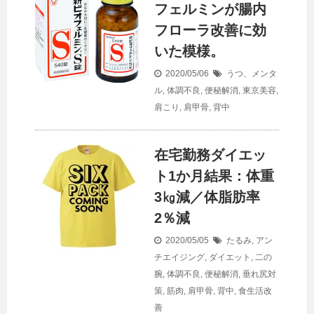
フェルミンが腸内
フローラ改善に効
いた模様。
2020/05/06
うつ、メンタ
ル
,
体調不良
,
便秘解消
,
東京美容
,
肩こり
,
肩甲骨
,
背中
在宅勤務ダイエッ
ト1か月結果：体重
3㎏減／体脂肪率
2％減
2020/05/05
たるみ
,
アン
チエイジング
,
ダイエット
,
二の
腕
,
体調不良
,
便秘解消
,
垂れ尻対
策
,
筋肉
,
肩甲骨
,
背中
,
食生活改
善