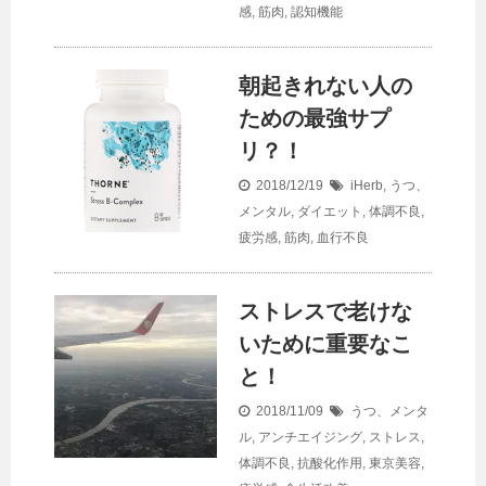
感
,
筋肉
,
認知機能
朝起きれない人の
ための最強サプ
リ？！
2018/12/19
iHerb
,
うつ、
メンタル
,
ダイエット
,
体調不良
,
疲労感
,
筋肉
,
血行不良
ストレスで老けな
いために重要なこ
と！
2018/11/09
うつ、メンタ
ル
,
アンチエイジング
,
ストレス
,
体調不良
,
抗酸化作用
,
東京美容
,