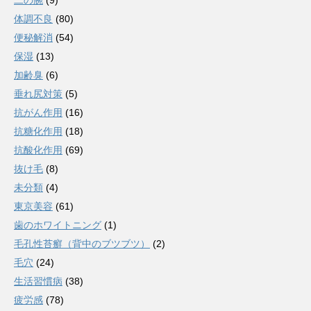
二の腕
(9)
体調不良
(80)
便秘解消
(54)
保湿
(13)
加齢臭
(6)
垂れ尻対策
(5)
抗がん作用
(16)
抗糖化作用
(18)
抗酸化作用
(69)
抜け毛
(8)
未分類
(4)
東京美容
(61)
歯のホワイトニング
(1)
毛孔性苔癬（背中のブツブツ）
(2)
毛穴
(24)
生活習慣病
(38)
疲労感
(78)