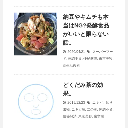
納豆やキムチも本
当はNG?発酵食品
がいいと限らない
話。
2020/04/21
スーパーフー
ド
,
体調不良
,
便秘解消
,
東京美容
,
食生活改善
どくだみ茶の効
果。
2019/12/23
ニキビ、吹き
出物
,
ニキビ痕
,
二の腕
,
体調不良
,
便秘解消
,
東京美容
,
疲労感