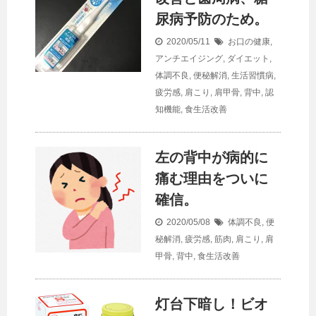
尿病予防のため。
2020/05/11
お口の健康
,
アンチエイジング
,
ダイエット
,
体調不良
,
便秘解消
,
生活習慣病
,
疲労感
,
肩こり
,
肩甲骨
,
背中
,
認
知機能
,
食生活改善
左の背中が病的に
痛む理由をついに
確信。
2020/05/08
体調不良
,
便
秘解消
,
疲労感
,
筋肉
,
肩こり
,
肩
甲骨
,
背中
,
食生活改善
灯台下暗し！ビオ