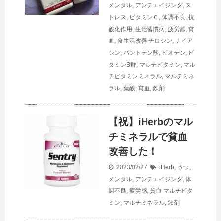
メンタル
,
アンチエイジング
,
ス
トレス
,
ビタミンＣ
,
体調不良
,
抗
酸化作用
,
生活習慣病
,
疲労感
,
貧
血
,
食生活改善
チロシン
,
ナイア
シン
,
パントテン酸
,
ビオチン
,
ビ
タミンB群
,
マルチビタミン
,
マル
チビタミンミネラル
,
マルチミネ
ラル
,
葉酸
,
貧血
,
鉄剤
【祝】iHerbのマル
チミネラルで貧血
改善した！
2023/02/27
iHerb
,
うつ、
メンタル
,
アンチエイジング
,
体
調不良
,
疲労感
,
貧血
マルチビタ
ミン
,
マルチミネラル
,
鉄剤