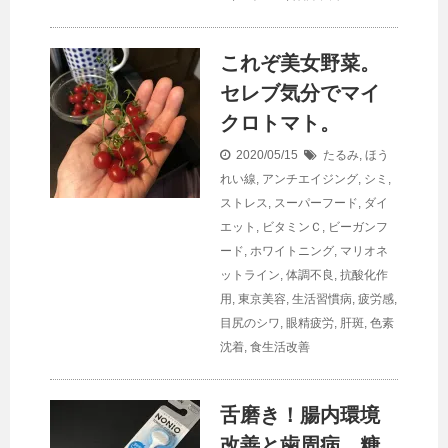
これぞ美女野菜。
セレブ気分でマイ
クロトマト。
2020/05/15
たるみ
,
ほう
れい線
,
アンチエイジング
,
シミ
,
ストレス
,
スーパーフード
,
ダイ
エット
,
ビタミンＣ
,
ビーガンフ
ード
,
ホワイトニング
,
マリオネ
ットライン
,
体調不良
,
抗酸化作
用
,
東京美容
,
生活習慣病
,
疲労感
,
目尻のシワ
,
眼精疲労
,
肝斑
,
色素
沈着
,
食生活改善
舌磨き！腸内環境
改善と歯周病、糖