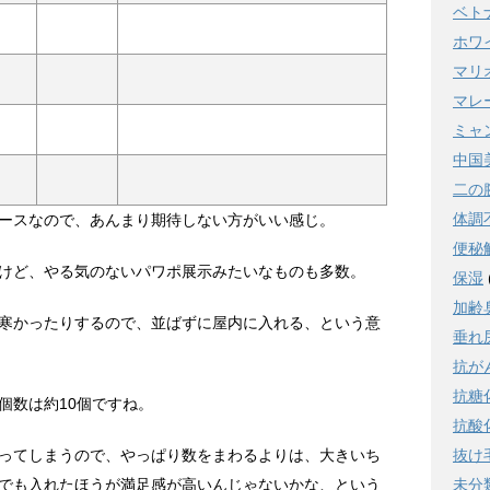
ベト
ホワ
マリ
マレ
ミャ
中国
二の
体調
ースなので、あんまり期待しない方がいい感じ。
便秘
けど、やる気のないパワポ展示みたいなものも多数。
保湿
加齢
寒かったりするので、並ばずに屋内に入れる、という意
垂れ
抗が
抗糖
個数は約10個ですね。
抗酸
ってしまうので、やっぱり数をまわるよりは、大きいち
抜け
でも入れたほうが満足感が高いんじゃないかな、という
未分