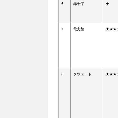
6
赤十字
★
7
電力館
★★★
8
クウェート
★★★