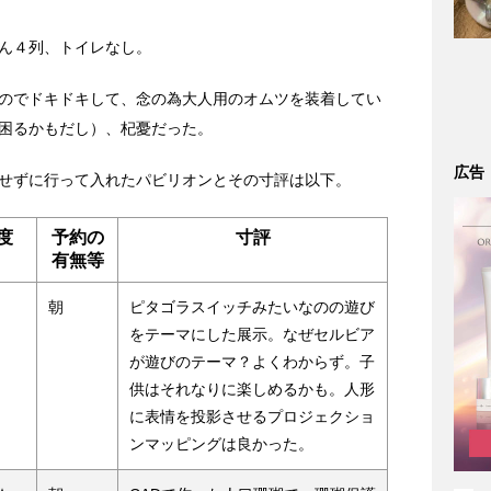
ん４列、トイレなし。
のでドキドキして、念の為大人用のオムツを装着してい
困るかもだし）、杞憂だった。
広告
せずに行って入れたパビリオンとその寸評は以下。
度
予約の
寸評
有無等
朝
ピタゴラスイッチみたいなのの遊び
をテーマにした展示。なぜセルビア
が遊びのテーマ？よくわからず。子
供はそれなりに楽しめるかも。人形
に表情を投影させるプロジェクショ
ンマッピングは良かった。