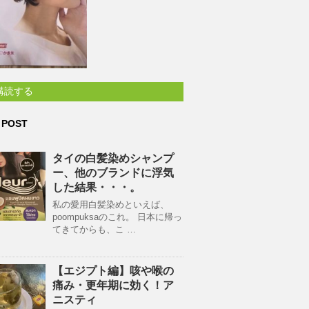
購読する
 POST
タイの白髪染めシャンプ
ー、他のブランドに浮気
した結果・・・。
私の愛用白髪染めといえば、
poompuksaのこれ。 日本に帰っ
てきてからも、こ …
【エジプト編】咳や喉の
痛み・更年期に効く！ア
ニスティ