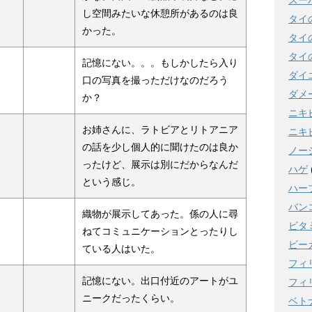
スー
し空間みたいな休憩所があるのは良
タイ
かった。
タイ
タイ
記憶にない。。。もしかしたら入り
ダイ
口の写真を撮っただけなのだろう
ダメ
か？
ニキ
お姉さんに、ラトビアとリトアニア
ニキ
の話を少し個人的に聞けたのは良か
ノー
ったけど、展示は別にだからなんだ
ハゲ
という感じ。
ハー
バン
織物が展示してあった。係の人に尋
ビタ
ねてコミュニケーションとったりし
ビー
ている人はいた。
フィ
記憶にない。出口付近のアートがユ
フィ
ニークだったくらい。
ベト