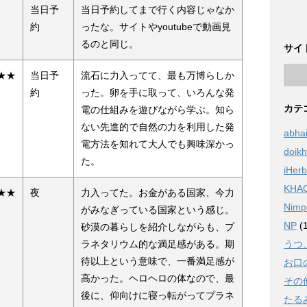
当日予
当日予約してまで行く内容じゃなか
約
ったな。サイトやyoutubeで動画見
るのと同じ。
サイ
★★
当日予
流石に力入ってて、最も万博らしか
約
った。卵を手に取って、いろんな発
カテ
電の仕組みを遊びながら学ぶ。知ら
ない先進的で自然の力を利用した発
abha
電方法を知れて大人でも興味深かっ
doik
た。
iHerb
KHA
★★
夜
力入ってた。お金がある国家、今力
Nimp
がみなぎっている国家という感じ。
NP
(1
砂漠の暮らしを紹介しながらも、プ
ラネタリウム的な満足感がある。期
うつ
待以上という意味で、一番満足感が
お口
高かった。ヘロヘロの体なので、最
その
後に、仰向けに寝っ転がってプラネ
たる