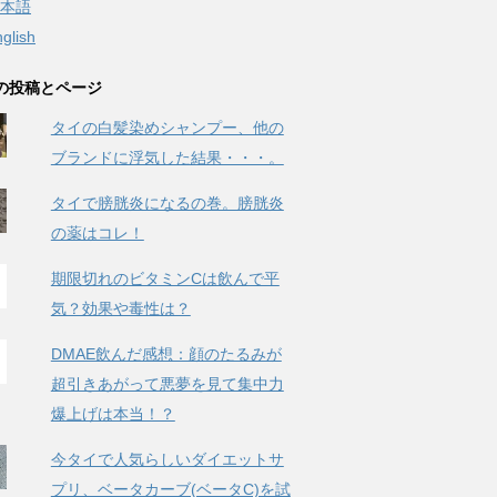
本語
glish
の投稿とページ
タイの白髪染めシャンプー、他の
ブランドに浮気した結果・・・。
タイで膀胱炎になるの巻。膀胱炎
の薬はコレ！
期限切れのビタミンCは飲んで平
気？効果や毒性は？
DMAE飲んだ感想：顔のたるみが
超引きあがって悪夢を見て集中力
爆上げは本当！？
今タイで人気らしいダイエットサ
プリ、ベータカーブ(ベータC)を試