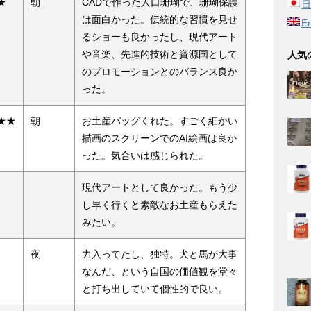
★
朝
CADで作った人口珊瑚で、珊瑚保護
日
は面白かった。伝統的な習慣を見せ
En
るショーも良かったし、現代アート
や音楽、先進的技術と資源国として
人気
のプロモーションとのバランス良か
った。
★★
朝
お土産バッグくれた。すごく細かい
描画のスクリーンでのAI絵画は良か
った。気合いは感じられた。
現代アートとして良かった。もう少
し早く行くと素敵なお土産もらえた
みたい。
夜
力入ってたし、独特。犬と馬が大事
なんだ、という自国の価値観を堂々
と打ち出していて個性的で良い。