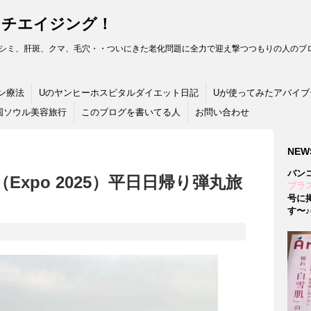
ンチエイジング！
シミ、肝斑、クマ、毛穴・・ついにきた老化問題に全力で迎え撃つつもりの人のブロ
ン療法
Uのヤンヒーホスピタルダイエット日記
Uが使ってみたアバイブ
国ソウル美容旅行
このブログを書いてる人
お問い合わせ
NEW
バン
xpo 2025）平日日帰り弾丸旅
プラス
号に
す〜♪(