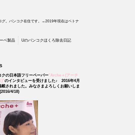
グ。バンコク在住です。→2019年現在はベトナ
ーベ製品
Uのバンコクほくろ除去日記
S
コクの日本語フリーペーパー
"Arche＋(アーチ
)"
のインタビューを受けました♪
2016年4月
掲載されました。みなさまよろしくお願いしま
2016/4/18)