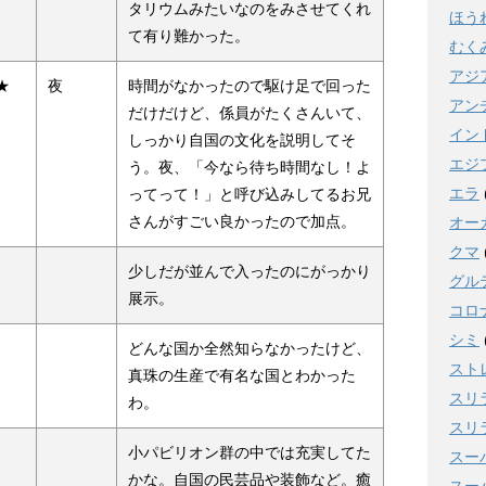
タリウムみたいなのをみさせてくれ
ほう
て有り難かった。
むく
アジ
★
夜
時間がなかったので駆け足で回った
アン
だけだけど、係員がたくさんいて、
イン
しっかり自国の文化を説明してそ
エジ
う。夜、「今なら待ち時間なし！よ
エラ
ってって！」と呼び込みしてるお兄
さんがすごい良かったので加点。
オー
クマ
少しだが並んで入ったのにがっかり
グル
展示。
コロ
シミ
どんな国か全然知らなかったけど、
スト
真珠の生産で有名な国とわかった
スリ
わ。
スリ
小パビリオン群の中では充実してた
スー
かな。自国の民芸品や装飾など。癒