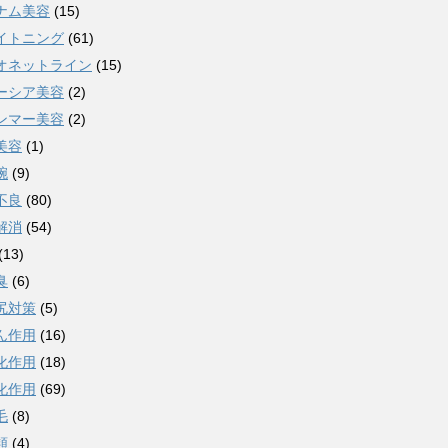
ナム美容
(15)
イトニング
(61)
オネットライン
(15)
ーシア美容
(2)
ンマー美容
(2)
美容
(1)
腕
(9)
不良
(80)
解消
(54)
(13)
臭
(6)
尻対策
(5)
ん作用
(16)
化作用
(18)
化作用
(69)
毛
(8)
類
(4)