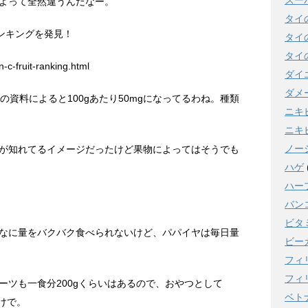
スー
よって全然違うんだなー。
タイ
ンキングを発見！
タイ
タイ
n-c-fruit-ranking.html
ダイ
ダメ
の資料によると100gあたり50mgになってるわね。種類
ニキ
ニキ
ノー
が知れてるイメージだったけど果物によってはそうでも
ハゲ
ハー
バン
ビタ
なに量をバクバク食べられないけど、パパイヤは毎日量
ビー
フィ
フィ
ーツも一食分200gくらいはあるので、おやつとして
ベト
わけで。