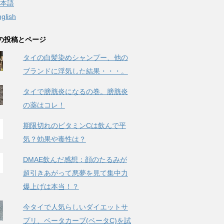
本語
glish
の投稿とページ
タイの白髪染めシャンプー、他の
ブランドに浮気した結果・・・。
タイで膀胱炎になるの巻。膀胱炎
の薬はコレ！
期限切れのビタミンCは飲んで平
気？効果や毒性は？
DMAE飲んだ感想：顔のたるみが
超引きあがって悪夢を見て集中力
爆上げは本当！？
今タイで人気らしいダイエットサ
プリ、ベータカーブ(ベータC)を試