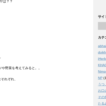
ヤは？？
サイ
カテ
。
abha
doik
。
iHerb
KHA
ツや野菜を考えてみると。。
Nimp
NP
(1
はそれぞれ、
うつ
お口
その
たる