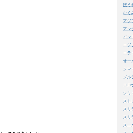
ほう
むく
アジ
アン
イン
エジ
エラ
オー
クマ
グル
コロ
シミ
スト
スリ
スリ
スー