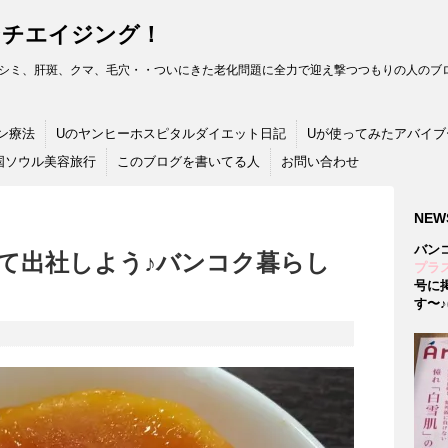
ンチエイジング！
シミ、肝斑、クマ、毛穴・・ついにきた老化問題に全力で迎え撃つつもりの人のブロ
ン療法
Uのヤンヒーホスピタルダイエット日記
Uが使ってみたアバイブ
国ソウル美容旅行
このブログを書いてる人
お問い合わせ
NEW
バン
て出社しよう♪バンコク暮らし
プラス
号に
す〜♪(