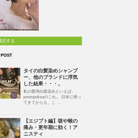
購読する
 POST
タイの白髪染めシャンプ
ー、他のブランドに浮気
した結果・・・。
私の愛用白髪染めといえば、
poompuksaのこれ。 日本に帰っ
てきてからも、こ …
【エジプト編】咳や喉の
痛み・更年期に効く！ア
ニスティ