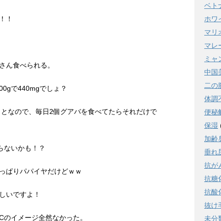
ベト
！！
ホワ
マリ
マレ
ミャ
さん食べられる。
中国
二の
00gで440mgでしょ？
体調
ことなので、毎日2個グアバを食べてたらそれだけで
便秘
保湿
加齢
らないかも！？
垂れ
抗が
っぱりパパイヤだけどｗｗ
抗糖
抗酸
しいですよ！
抜け
Cのイメージ全然なかった。
未分