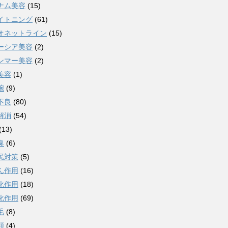
ナム美容
(15)
イトニング
(61)
オネットライン
(15)
ーシア美容
(2)
ンマー美容
(2)
美容
(1)
腕
(9)
不良
(80)
解消
(54)
(13)
臭
(6)
尻対策
(5)
ん作用
(16)
化作用
(18)
化作用
(69)
毛
(8)
類
(4)