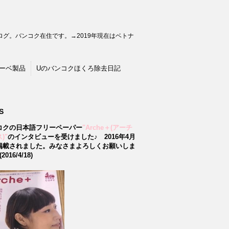
グ。バンコク在住です。→2019年現在はベトナ
ーベ製品
Uのバンコクほくろ除去日記
S
コクの日本語フリーペーパー
"Arche＋(アーチ
)"
のインタビューを受けました♪
2016年4月
掲載されました。みなさまよろしくお願いしま
2016/4/18)