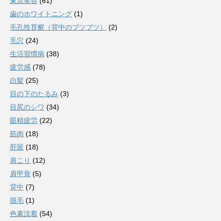
東京美容
(61)
歯のホワイトニング
(1)
毛孔性苔癬（背中のブツブツ）
(2)
毛穴
(24)
生活習慣病
(38)
疲労感
(78)
白髪
(25)
目の下のたるみ
(3)
目尻のシワ
(34)
眼精疲労
(22)
筋肉
(18)
肝斑
(18)
肩こり
(12)
肩甲骨
(5)
背中
(7)
脱毛
(1)
色素沈着
(54)