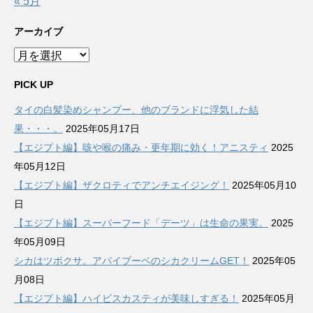
« 5月
アーカイブ
ア
ー
カ
PICK UP
イ
タイの白髪染めシャンプー、他のブランドに浮気した結
ブ
果・・・。
2025年05月17日
【エジプト編】咳や喉の痛み・更年期に効く！アニスティ
2025
年05月12日
【エジプト編】ザクロティでアンチエイジング！
2025年05月10
日
【エジプト編】スーパーフード「デーツ」は生命の果実。
2025
年05月09日
シカはツボクサ。アバイブーベのシカクリームGET！
2025年05
月08日
【エジプト編】ハイビスカスティが美味しすぎる！
2025年05月