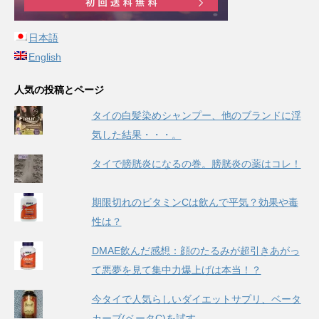
日本語
English
人気の投稿とページ
タイの白髪染めシャンプー、他のブランドに浮
気した結果・・・。
タイで膀胱炎になるの巻。膀胱炎の薬はコレ！
期限切れのビタミンCは飲んで平気？効果や毒
性は？
DMAE飲んだ感想：顔のたるみが超引きあがっ
て悪夢を見て集中力爆上げは本当！？
今タイで人気らしいダイエットサプリ、ベータ
カーブ(ベータC)を試す。