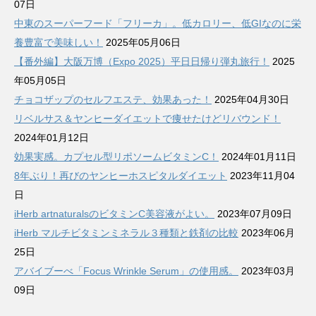
07日
中東のスーパーフード「フリーカ」。低カロリー、低GIなのに栄
養豊富で美味しい！
2025年05月06日
【番外編】大阪万博（Expo 2025）平日日帰り弾丸旅行！
2025
年05月05日
チョコザップのセルフエステ、効果あった！
2025年04月30日
リベルサス＆ヤンヒーダイエットで痩せたけどリバウンド！
2024年01月12日
効果実感。カプセル型リポソームビタミンC！
2024年01月11日
8年ぶり！再びのヤンヒーホスピタルダイエット
2023年11月04
日
iHerb artnaturalsのビタミンC美容液がよい。
2023年07月09日
iHerb マルチビタミンミネラル３種類と鉄剤の比較
2023年06月
25日
アバイブーべ「Focus Wrinkle Serum」の使用感。
2023年03月
09日