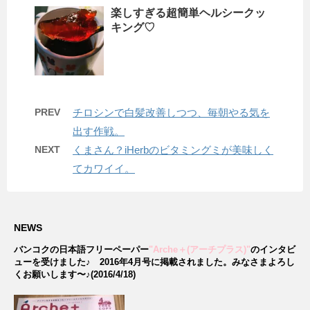
楽しすぎる超簡単ヘルシークッ
キング♡
PREV
チロシンで白髪改善しつつ、毎朝やる気を
出す作戦。
NEXT
くまさん？iHerbのビタミングミが美味しく
てカワイイ。
NEWS
バンコクの日本語フリーペーパー
"Arche＋(アーチプラス)"
のインタビ
ューを受けました♪
2016年4月号に掲載されました。みなさまよろし
くお願いします〜♪(2016/4/18)