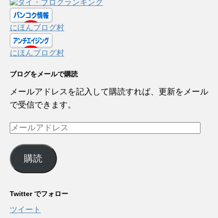
にほんブログ村
にほんブログ村
ブログをメールで購読
メールアドレスを記入して購読すれば、更新をメール
で受信できます。
メ
ー
ル
購読
ア
ド
レ
Twitter でフォロー
ス
ツイート