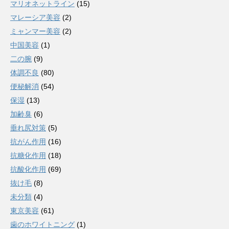
マリオネットライン
(15)
マレーシア美容
(2)
ミャンマー美容
(2)
中国美容
(1)
二の腕
(9)
体調不良
(80)
便秘解消
(54)
保湿
(13)
加齢臭
(6)
垂れ尻対策
(5)
抗がん作用
(16)
抗糖化作用
(18)
抗酸化作用
(69)
抜け毛
(8)
未分類
(4)
東京美容
(61)
歯のホワイトニング
(1)