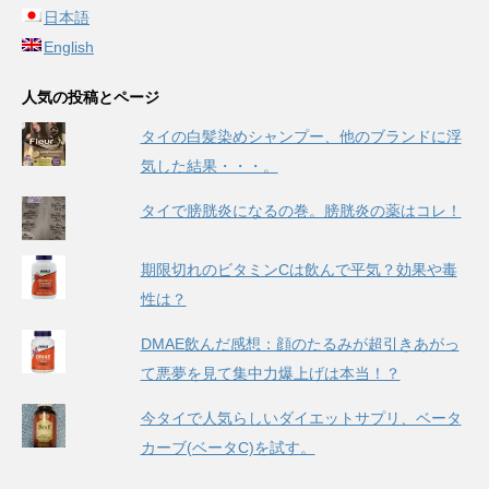
日本語
English
人気の投稿とページ
タイの白髪染めシャンプー、他のブランドに浮
気した結果・・・。
タイで膀胱炎になるの巻。膀胱炎の薬はコレ！
期限切れのビタミンCは飲んで平気？効果や毒
性は？
DMAE飲んだ感想：顔のたるみが超引きあがっ
て悪夢を見て集中力爆上げは本当！？
今タイで人気らしいダイエットサプリ、ベータ
カーブ(ベータC)を試す。