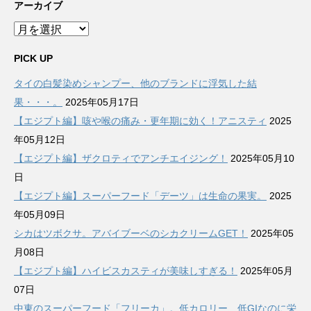
アーカイブ
ア
ー
カ
PICK UP
イ
タイの白髪染めシャンプー、他のブランドに浮気した結
ブ
果・・・。
2025年05月17日
【エジプト編】咳や喉の痛み・更年期に効く！アニスティ
2025
年05月12日
【エジプト編】ザクロティでアンチエイジング！
2025年05月10
日
【エジプト編】スーパーフード「デーツ」は生命の果実。
2025
年05月09日
シカはツボクサ。アバイブーベのシカクリームGET！
2025年05
月08日
【エジプト編】ハイビスカスティが美味しすぎる！
2025年05月
07日
中東のスーパーフード「フリーカ」。低カロリー、低GIなのに栄