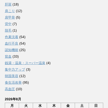
肝斑
(18)
肩こり
(12)
肩甲骨
(5)
背中
(7)
脱毛
(1)
色素沈着
(54)
血行不良
(54)
認知機能
(25)
貧血
(33)
銭湯・温泉・スーパー温泉
(4)
集中力アップ
(3)
韓国美容
(12)
食生活改善
(95)
高血圧
(10)
2026年8月
月
火
水
木
金
土
日