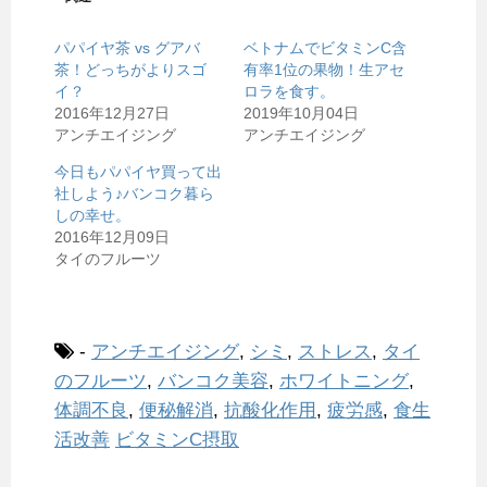
パパイヤ茶 vs グアバ
ベトナムでビタミンC含
茶！どっちがよりスゴ
有率1位の果物！生アセ
イ？
ロラを食す。
2016年12月27日
2019年10月04日
アンチエイジング
アンチエイジング
今日もパパイヤ買って出
社しよう♪バンコク暮ら
しの幸せ。
2016年12月09日
タイのフルーツ
-
アンチエイジング
,
シミ
,
ストレス
,
タイ
のフルーツ
,
バンコク美容
,
ホワイトニング
,
体調不良
,
便秘解消
,
抗酸化作用
,
疲労感
,
食生
活改善
ビタミンC摂取