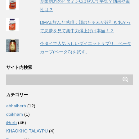
期限切れのビタミンCは飲んで平気？効果や毒
性は？
DMAE飲んだ感想：顔のたるみが超引きあがっ
て悪夢を見て集中力爆上げは本当！？
今タイで人気らしいダイエットサプリ、ベータ
カーブ(ベータC)を試す。
サイト内検索
カテゴリー
abhaiherb
(12)
doikham
(1)
iHerb
(46)
KHAOKHO TALAYPU
(4)