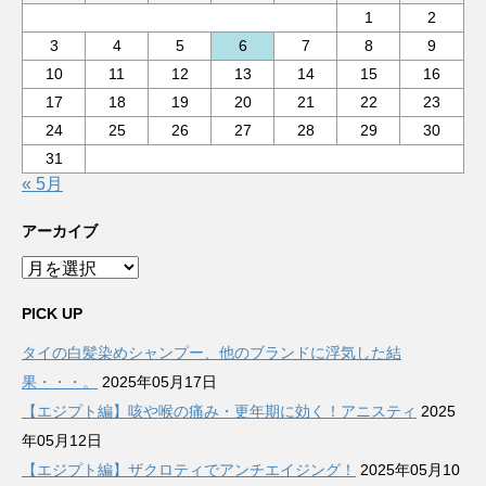
1
2
3
4
5
6
7
8
9
10
11
12
13
14
15
16
17
18
19
20
21
22
23
24
25
26
27
28
29
30
31
« 5月
アーカイブ
ア
ー
カ
PICK UP
イ
タイの白髪染めシャンプー、他のブランドに浮気した結
ブ
果・・・。
2025年05月17日
【エジプト編】咳や喉の痛み・更年期に効く！アニスティ
2025
年05月12日
【エジプト編】ザクロティでアンチエイジング！
2025年05月10