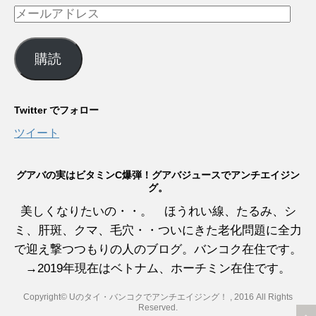
メ
ー
ル
購読
ア
ド
レ
Twitter でフォロー
ス
ツイート
グアバの実はビタミンC爆弾！グアバジュースでアンチエイジン
グ。
美しくなりたいの・・。 ほうれい線、たるみ、シ
ミ、肝斑、クマ、毛穴・・ついにきた老化問題に全力
で迎え撃つつもりの人のブログ。バンコク在住です。
→2019年現在はベトナム、ホーチミン在住です。
Copyright© Uのタイ・バンコクでアンチエイジング！ , 2016 All Rights
Reserved.