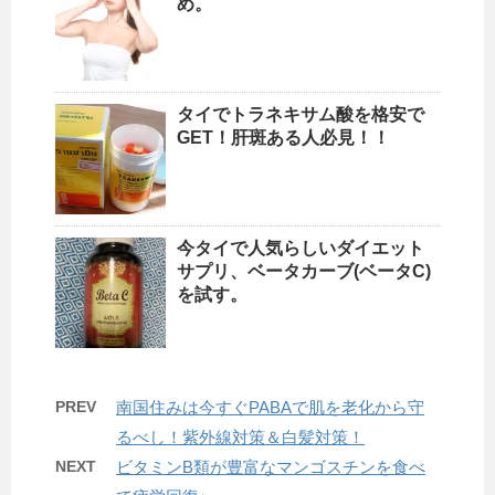
め。
タイでトラネキサム酸を格安で
GET！肝斑ある人必見！！
今タイで人気らしいダイエット
サプリ、ベータカーブ(ベータC)
を試す。
PREV
南国住みは今すぐPABAで肌を老化から守
るべし！紫外線対策＆白髪対策！
NEXT
ビタミンB類が豊富なマンゴスチンを食べ