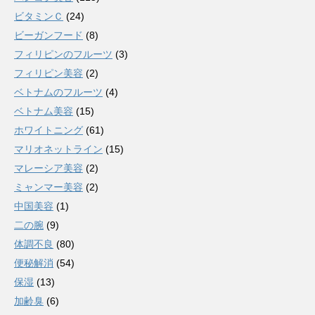
ビタミンＣ
(24)
ビーガンフード
(8)
フィリピンのフルーツ
(3)
フィリピン美容
(2)
ベトナムのフルーツ
(4)
ベトナム美容
(15)
ホワイトニング
(61)
マリオネットライン
(15)
マレーシア美容
(2)
ミャンマー美容
(2)
中国美容
(1)
二の腕
(9)
体調不良
(80)
便秘解消
(54)
保湿
(13)
加齢臭
(6)