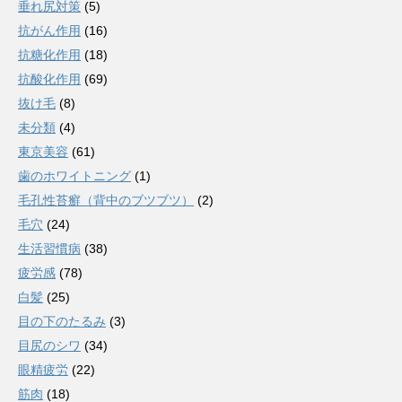
垂れ尻対策
(5)
抗がん作用
(16)
抗糖化作用
(18)
抗酸化作用
(69)
抜け毛
(8)
未分類
(4)
東京美容
(61)
歯のホワイトニング
(1)
毛孔性苔癬（背中のブツブツ）
(2)
毛穴
(24)
生活習慣病
(38)
疲労感
(78)
白髪
(25)
目の下のたるみ
(3)
目尻のシワ
(34)
眼精疲労
(22)
筋肉
(18)