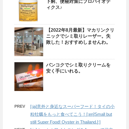
下痢、便秘対策にプロバイオテ
ィクス♪
【2022年8月最新】マカリンクリ
ニックでシミ取りレーザー。失
敗した！おすすめしませんわ。
バンコクでシミ取りクリームを
安く手にいれる。
PREV
[:ja]意外と身近なスーパーフード！タイの小
粒牡蠣をもっと食べてこう！[:en]Small but
still Super Food! Oyster in Thailand.[:]