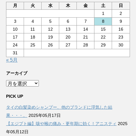
月
火
水
木
金
土
日
1
2
3
4
5
6
7
8
9
10
11
12
13
14
15
16
17
18
19
20
21
22
23
24
25
26
27
28
29
30
31
« 5月
アーカイブ
ア
ー
カ
PICK UP
イ
タイの白髪染めシャンプー、他のブランドに浮気した結
ブ
果・・・。
2025年05月17日
【エジプト編】咳や喉の痛み・更年期に効く！アニスティ
2025
年05月12日