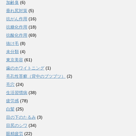
加齢臭
(6)
垂れ尻対策
(5)
抗がん作用
(16)
抗糖化作用
(18)
抗酸化作用
(69)
抜け毛
(8)
未分類
(4)
東京美容
(61)
歯のホワイトニング
(1)
毛孔性苔癬（背中のブツブツ）
(2)
毛穴
(24)
生活習慣病
(38)
疲労感
(78)
白髪
(25)
目の下のたるみ
(3)
目尻のシワ
(34)
眼精疲労
(22)