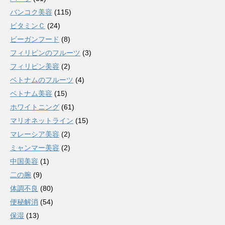
バンコク美容
(115)
ビタミンＣ
(24)
ビーガンフード
(8)
フィリピンのフルーツ
(3)
フィリピン美容
(2)
ベトナムのフルーツ
(4)
ベトナム美容
(15)
ホワイトニング
(61)
マリオネットライン
(15)
マレーシア美容
(2)
ミャンマー美容
(2)
中国美容
(1)
二の腕
(9)
体調不良
(80)
便秘解消
(54)
保湿
(13)