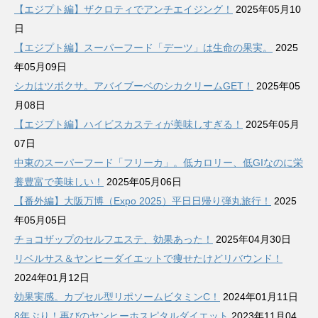
【エジプト編】ザクロティでアンチエイジング！
2025年05月10
日
【エジプト編】スーパーフード「デーツ」は生命の果実。
2025
年05月09日
シカはツボクサ。アバイブーベのシカクリームGET！
2025年05
月08日
【エジプト編】ハイビスカスティが美味しすぎる！
2025年05月
07日
中東のスーパーフード「フリーカ」。低カロリー、低GIなのに栄
養豊富で美味しい！
2025年05月06日
【番外編】大阪万博（Expo 2025）平日日帰り弾丸旅行！
2025
年05月05日
チョコザップのセルフエステ、効果あった！
2025年04月30日
リベルサス＆ヤンヒーダイエットで痩せたけどリバウンド！
2024年01月12日
効果実感。カプセル型リポソームビタミンC！
2024年01月11日
8年ぶり！再びのヤンヒーホスピタルダイエット
2023年11月04