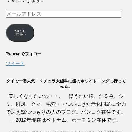
で受信できます。
メ
ー
ル
購読
ア
ド
レ
Twitter でフォロー
ス
ツイート
タイで一番人気！？チュラ大歯科に歯のホワイトニングに行って
みる。
美しくなりたいの・・。 ほうれい線、たるみ、シ
ミ、肝斑、クマ、毛穴・・ついにきた老化問題に全力
で迎え撃つつもりの人のブログ。バンコク在住です。
→2019年現在はベトナム、ホーチミン在住です。