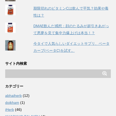
期限切れのビタミンCは飲んで平気？効果や毒
性は？
DMAE飲んだ感想：顔のたるみが超引きあがっ
て悪夢を見て集中力爆上げは本当！？
今タイで人気らしいダイエットサプリ、ベータ
カーブ(ベータC)を試す。
サイト内検索
カテゴリー
abhaiherb
(12)
doikham
(1)
iHerb
(46)