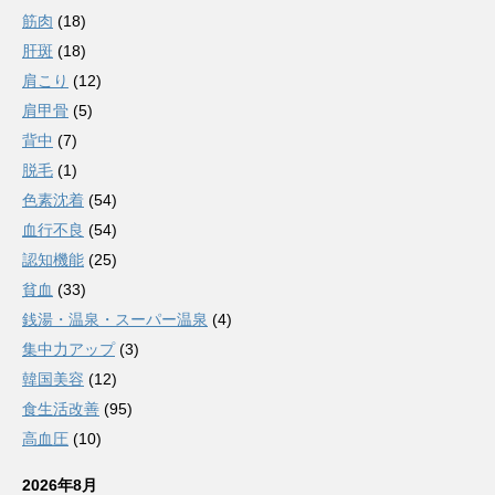
筋肉
(18)
肝斑
(18)
肩こり
(12)
肩甲骨
(5)
背中
(7)
脱毛
(1)
色素沈着
(54)
血行不良
(54)
認知機能
(25)
貧血
(33)
銭湯・温泉・スーパー温泉
(4)
集中力アップ
(3)
韓国美容
(12)
食生活改善
(95)
高血圧
(10)
2026年8月