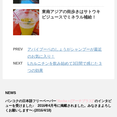
東南アジアの街歩きはサトウキ
ビジュースでミネラル補給！
PREV
アバイブーベのしょうがシャンプーが最近
のお気に入り！
NEXT
Lカルニチンを飲み始めて3日間で感じた３
つの効果
NEWS
バンコクの日本語フリーペーパー
"Arche＋(アーチプラス)"
のインタビ
ューを受けました♪
2016年4月号に掲載されました。みなさまよろし
くお願いします〜♪(2016/4/18)