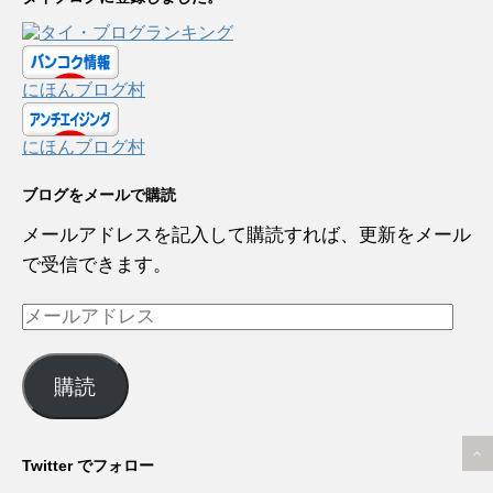
にほんブログ村
にほんブログ村
ブログをメールで購読
メールアドレスを記入して購読すれば、更新をメール
で受信できます。
メ
ー
ル
購読
ア
ド
レ
Twitter でフォロー