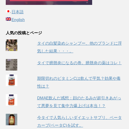
日本語
English
人気の投稿とページ
タイの白髪染めシャンプー、他のブランドに浮
気した結果・・・。
タイで膀胱炎になるの巻。膀胱炎の薬はコレ！
期限切れのビタミンCは飲んで平気？効果や毒
性は？
DMAE飲んだ感想：顔のたるみが超引きあがっ
て悪夢を見て集中力爆上げは本当！？
今タイで人気らしいダイエットサプリ、ベータ
カーブ(ベータC)を試す。