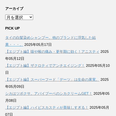
アーカイブ
ア
ー
カ
PICK UP
イ
タイの白髪染めシャンプー、他のブランドに浮気した結
ブ
果・・・。
2025年05月17日
【エジプト編】咳や喉の痛み・更年期に効く！アニスティ
2025
年05月12日
【エジプト編】ザクロティでアンチエイジング！
2025年05月10
日
【エジプト編】スーパーフード「デーツ」は生命の果実。
2025
年05月09日
シカはツボクサ。アバイブーベのシカクリームGET！
2025年05
月08日
【エジプト編】ハイビスカスティが美味しすぎる！
2025年05月
07日