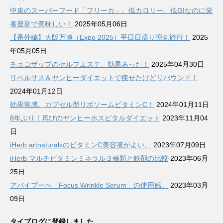
中東のスーパーフード「フリーカ」。低カロリー、低GIなのに栄
養豊富で美味しい！
2025年05月06日
【番外編】大阪万博（Expo 2025）平日日帰り弾丸旅行！
2025
年05月05日
チョコザップのセルフエステ、効果あった！
2025年04月30日
リベルサス＆ヤンヒーダイエットで痩せたけどリバウンド！
2024年01月12日
効果実感。カプセル型リポソームビタミンC！
2024年01月11日
8年ぶり！再びのヤンヒーホスピタルダイエット
2023年11月04
日
iHerb artnaturalsのビタミンC美容液がよい。
2023年07月09日
iHerb マルチビタミンミネラル３種類と鉄剤の比較
2023年06月
25日
アバイブーべ「Focus Wrinkle Serum」の使用感。
2023年03月
09日
タイブログに登録しました。