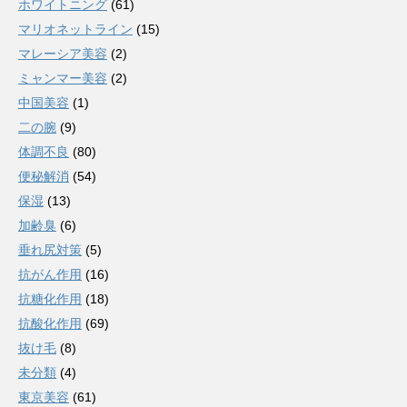
ホワイトニング
(61)
マリオネットライン
(15)
マレーシア美容
(2)
ミャンマー美容
(2)
中国美容
(1)
二の腕
(9)
体調不良
(80)
便秘解消
(54)
保湿
(13)
加齢臭
(6)
垂れ尻対策
(5)
抗がん作用
(16)
抗糖化作用
(18)
抗酸化作用
(69)
抜け毛
(8)
未分類
(4)
東京美容
(61)