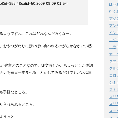
le&id=355:4&catid=50:2009-09-09-01-54-
ほう
むく
アジ
アン
イン
るようですね、これはどれなんだろうなー。
エジ
、おやつがわりにぽいぽい食べれるのがなかなかいい感
エラ
オー
クマ
ムが豊富とのことなので、疲労時とか、ちょっとした体調
グル
ナナを毎日一本食べる、とかしてみるだけでもだいぶ違
コロ
シミ
スト
も手軽なところ。
スリ
スリ
り入れられるところ。
スー
ようっと！