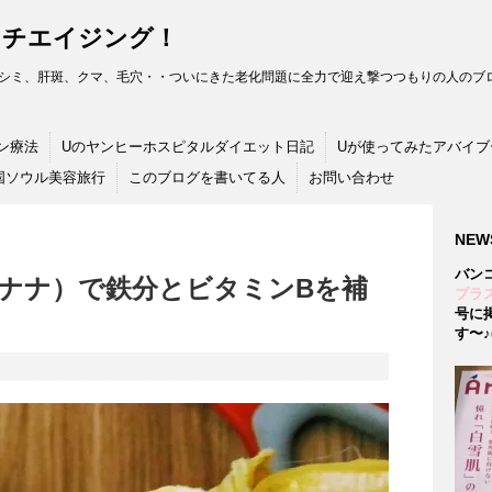
ンチエイジング！
シミ、肝斑、クマ、毛穴・・ついにきた老化問題に全力で迎え撃つつもりの人のブロ
ン療法
Uのヤンヒーホスピタルダイエット日記
Uが使ってみたアバイブ
国ソウル美容旅行
このブログを書いてる人
お問い合わせ
NEW
バン
ナナ）で鉄分とビタミンBを補
プラス
号に
す〜♪(