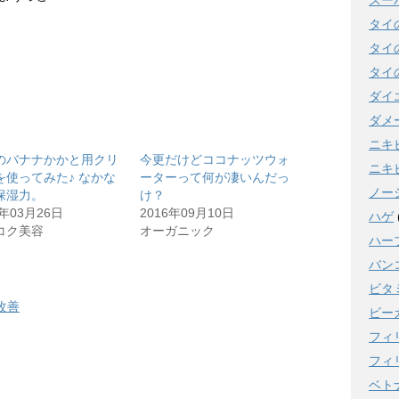
スー
タイ
タイ
タイ
ダイ
ダメ
ニキ
のバナナかかと用クリ
今更だけどココナッツウォ
ニキ
を使ってみた♪ なかな
ーターって何が凄いんだっ
ノー
保湿力。
け？
7年03月26日
2016年09月10日
ハゲ
コク美容
オーガニック
ハー
バン
ビタ
改善
ビー
フィ
フィ
ベト