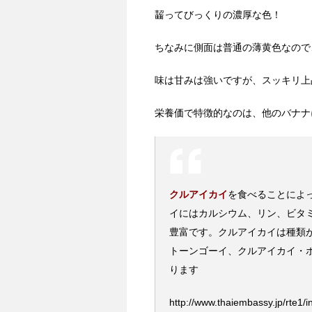
齧ってびっくりの濃厚な色！
ちなみに側面は普通の薄黄色なので
味は甘みは強いですが、スッキリ上
栄養価で特徴的なのは、他のバナナ
クルアイカイ
を食べることによ
イにはカルシウム、リン、ビタミ
豊富です。クルアイカイは種類
トーンゴーイ、クルアイカイ・
ります
http://www.thaiembassy.jp/rte1/