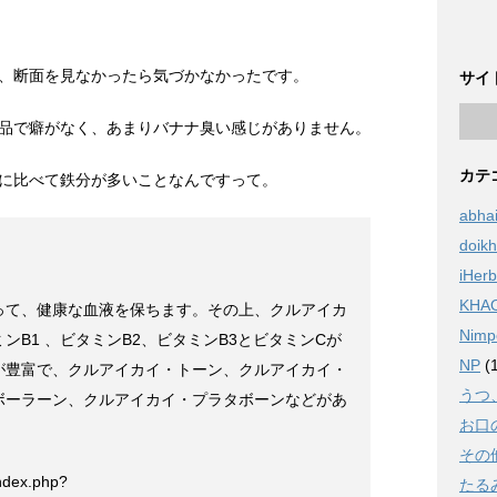
、断面を見なかったら気づかなかったです。
サイ
品で癖がなく、あまりバナナ臭い感じがありません。
カテ
に比べて鉄分が多いことなんですって。
abha
doik
iHerb
KHA
って、健康な血液を保ちます。その上、クルアイカ
Nimp
ンB1 、ビタミンB2、ビタミンB3とビタミンCが
NP
(1
が豊富で、クルアイカイ・トーン、クルアイカイ・
うつ
ボーラーン、クルアイカイ・プラタボーンなどがあ
お口
その
index.php?
たる