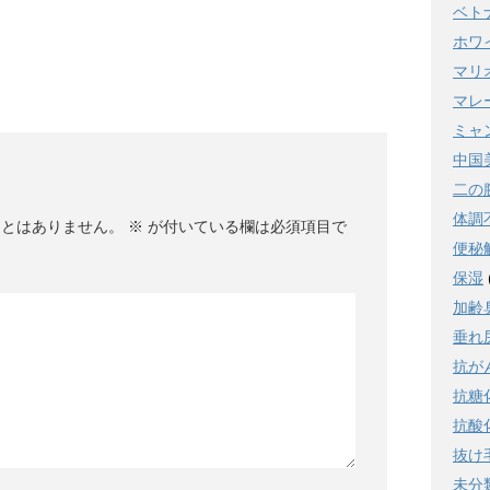
ベト
ホワ
マリ
マレ
ミャ
中国
二の
体調
ことはありません。
※
が付いている欄は必須項目で
便秘
保湿
加齢
垂れ
抗が
抗糖
抗酸
抜け
未分