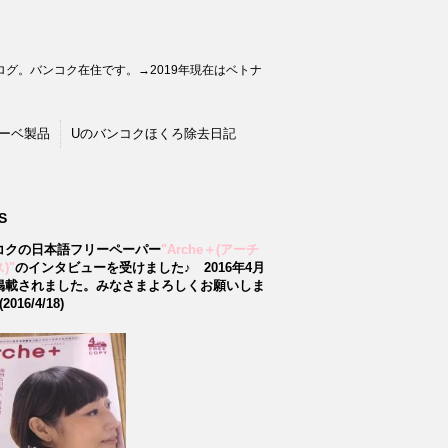
グ。バンコク在住です。→2019年現在はベトナ
ーベ製品
Uのバンコクほくろ除去日記
S
コクの日本語フリーペーパー
"Arche＋(アーチ
)"
のインタビューを受けました♪
2016年4月
掲載されました。みなさまよろしくお願いしま
2016/4/18)