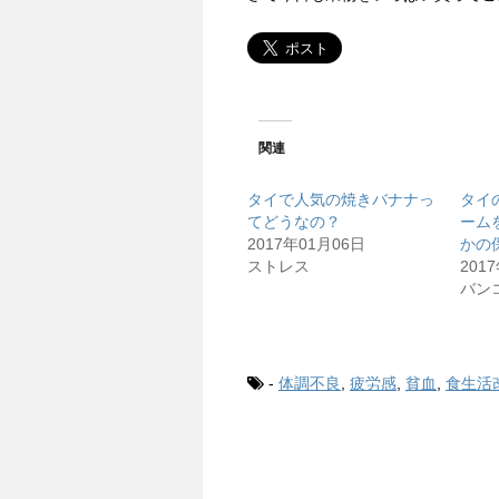
関連
タイで人気の焼きバナナっ
タイ
てどうなの？
ーム
2017年01月06日
かの
ストレス
201
バン
-
体調不良
,
疲労感
,
貧血
,
食生活