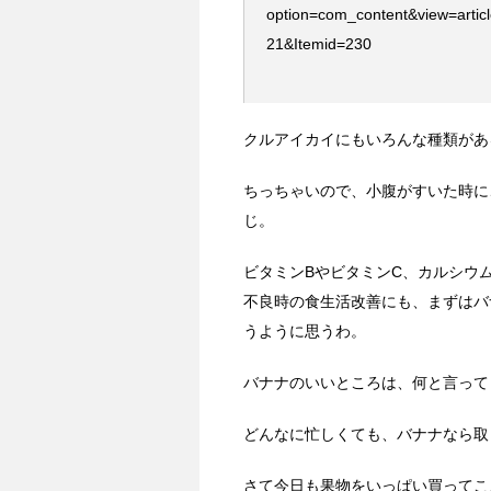
option=com_content&view=artic
21&Itemid=230
クルアイカイにもいろんな種類があ
ちっちゃいので、小腹がすいた時に
じ。
ビタミンBやビタミンC、カルシウ
不良時の食生活改善にも、まずはバ
うように思うわ。
バナナのいいところは、何と言って
どんなに忙しくても、バナナなら取
さて今日も果物をいっぱい買ってこ