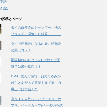
本語
glish
の投稿とページ
タイの白髪染めシャンプー、他の
ブランドに浮気した結果・・・。
タイで膀胱炎になるの巻。膀胱炎
の薬はコレ！
期限切れのビタミンCは飲んで平
気？効果や毒性は？
DMAE飲んだ感想：顔のたるみが
超引きあがって悪夢を見て集中力
爆上げは本当！？
今タイで人気らしいダイエットサ
プリ、ベータカーブ(ベータC)を試