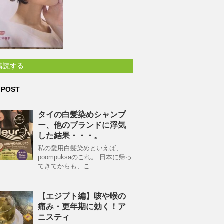
購読する
 POST
タイの白髪染めシャンプ
ー、他のブランドに浮気
した結果・・・。
私の愛用白髪染めといえば、
poompuksaのこれ。 日本に帰っ
てきてからも、こ …
【エジプト編】咳や喉の
痛み・更年期に効く！ア
ニスティ