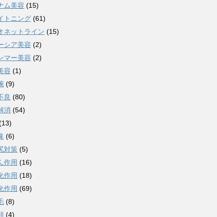
ナム美容
(15)
イトニング
(61)
オネットライン
(15)
ーシア美容
(2)
ンマー美容
(2)
美容
(1)
腕
(9)
不良
(80)
解消
(54)
(13)
臭
(6)
尻対策
(5)
ん作用
(16)
化作用
(18)
化作用
(69)
毛
(8)
類
(4)