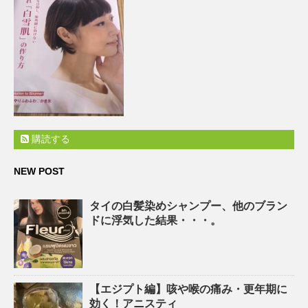
購読する
NEW POST
タイの白髪染めシャンプー、他のブラン
ドに浮気した結果・・・。
【エジプト編】咳や喉の痛み・更年期に
効く！アニスティ