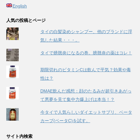
English
人気の投稿とページ
タイの白髪染めシャンプー、他のブランドに浮
気した結果・・・。
タイで膀胱炎になるの巻。膀胱炎の薬はコレ！
期限切れのビタミンCは飲んで平気？効果や毒
性は？
DMAE飲んだ感想：顔のたるみが超引きあがっ
て悪夢を見て集中力爆上げは本当！？
今タイで人気らしいダイエットサプリ、ベータ
カーブ(ベータC)を試す。
サイト内検索