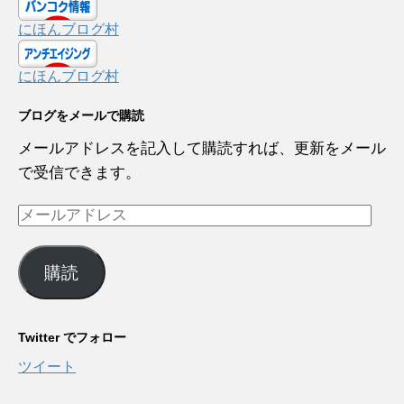
にほんブログ村
にほんブログ村
ブログをメールで購読
メールアドレスを記入して購読すれば、更新をメール
で受信できます。
メ
ー
ル
購読
ア
ド
レ
Twitter でフォロー
ス
ツイート