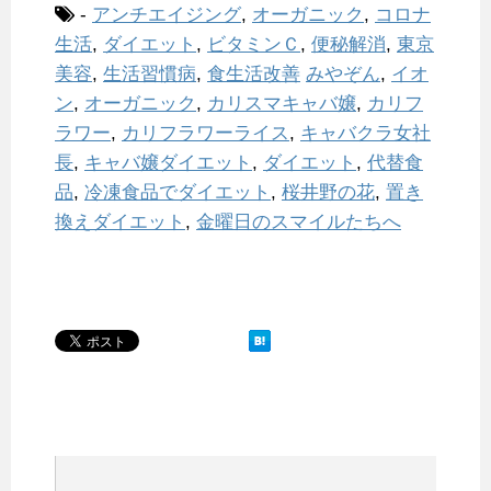
-
アンチエイジング
,
オーガニック
,
コロナ
生活
,
ダイエット
,
ビタミンＣ
,
便秘解消
,
東京
美容
,
生活習慣病
,
食生活改善
みやぞん
,
イオ
ン
,
オーガニック
,
カリスマキャバ嬢
,
カリフ
ラワー
,
カリフラワーライス
,
キャバクラ女社
長
,
キャバ嬢ダイエット
,
ダイエット
,
代替食
品
,
冷凍食品でダイエット
,
桜井野の花
,
置き
換えダイエット
,
金曜日のスマイルたちへ