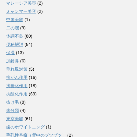
マレーシア美容
(2)
ミャンマー美容
(2)
中国美容
(1)
二の腕
(9)
体調不良
(80)
便秘解消
(54)
保湿
(13)
加齢臭
(6)
垂れ尻対策
(5)
抗がん作用
(16)
抗糖化作用
(18)
抗酸化作用
(69)
抜け毛
(8)
未分類
(4)
東京美容
(61)
歯のホワイトニング
(1)
毛孔性苔癬（背中のブツブツ）
(2)