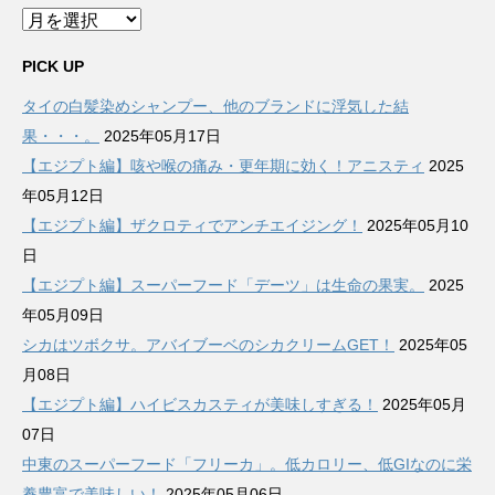
ア
ー
カ
PICK UP
イ
タイの白髪染めシャンプー、他のブランドに浮気した結
ブ
果・・・。
2025年05月17日
【エジプト編】咳や喉の痛み・更年期に効く！アニスティ
2025
年05月12日
【エジプト編】ザクロティでアンチエイジング！
2025年05月10
日
【エジプト編】スーパーフード「デーツ」は生命の果実。
2025
年05月09日
シカはツボクサ。アバイブーベのシカクリームGET！
2025年05
月08日
【エジプト編】ハイビスカスティが美味しすぎる！
2025年05月
07日
中東のスーパーフード「フリーカ」。低カロリー、低GIなのに栄
養豊富で美味しい！
2025年05月06日