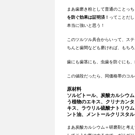
まあ歯磨き粉として普通のことっち
を防ぐ効果は証明済！
ってことだし
本当に強いと思う！
このツルツル具合からいって、ステ
ちんと歯間なども磨ければ、もちろ
歯にも歯茎にも、虫歯を防ぐにも、
この値段だったら、同価格帯のコル
原材料
ソルビトール、炭酸カルシウム、イカ
う植物のエキス、クリナカンタスナタス
キス、ラウリル硫酸ナトリウム
ント油、メントールクリスタル
まあ炭酸カルシウム＝研磨剤と考え