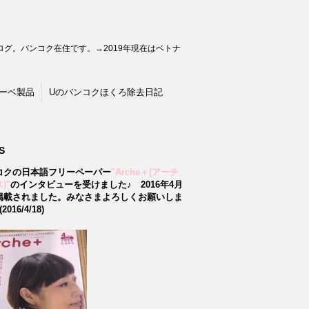
グ。バンコク在住です。→2019年現在はベトナ
ーベ製品
Uのバンコクほくろ除去日記
S
コクの日本語フリーペーパー
"Arche＋(アーチ
)"
のインタビューを受けました♪
2016年4月
掲載されました。みなさまよろしくお願いしま
2016/4/18)