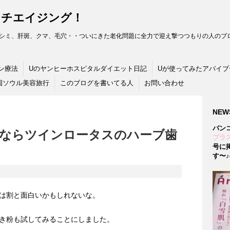
ンチエイジング！
シミ、肝斑、クマ、毛穴・・ついにきた老化問題に全力で迎え撃つつもりの人のブロ
ン療法
Uのヤンヒーホスピタルダイエット日記
Uが使ってみたアバイブ
国ソウル美容旅行
このブログを書いてる人
お問い合わせ
NEW
バン
ならツインロータスのハーブ歯
プラス
号に
す〜♪(
は割と面白いかもしれないな。
き粉も試してみることにしました。