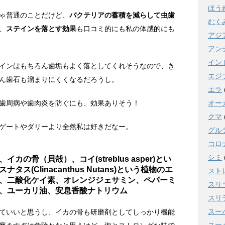
ほう
ゃ普通のことだけど、
バクテリアの蓄積を減らして虫歯
むく
、
ステインを落とす効果
も口コミ的にも私の体感的にも
アジ
アン
イン
インはもちろん歯垢もよく落としてくれそうなので、き
エジ
ん歯石も溜まりにくくなるだろうし。
エラ
歯周病や歯肉炎を防ぐにも、効果ありそう！
オー
クマ
ゲートやダリーより全然私は好きだなー。
グル
コロ
シミ
の骨（貝殻）、コイ(streblus asper)とい
(Clinacanthus Nutans)という植物のエ
スト
、二酸化ケイ素、オレンジジェサミン、ペパーミ
スリ
、ユーカリ油、安息香酸ナトリウム
スリ
スー
ていいと思うし、イカの骨も研磨剤としてしっかり機能