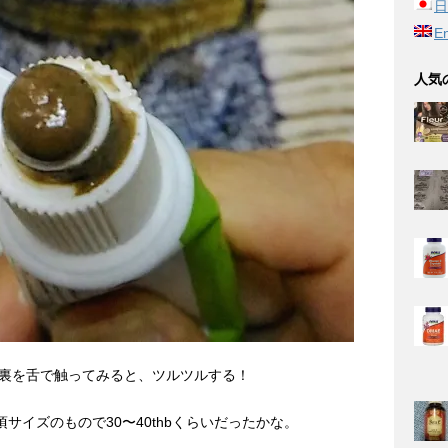
日
En
人気
裏を舌で触ってみると、ツルツルする！
サイズのもので30〜40thbくらいだったかな。