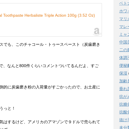
ベト
ホワ
l Toothpaste Herbaliste Triple Action 100g (3.52 Oz)
マリ
マレ
ミャ
中国
スでも、このチャコール・トゥースペースト（炭歯磨き
二の
体調
便秘
om)で、なんと800件くらいコメントついてるんだよ、すご
保湿
加齢
倒的に炭歯磨き粉の入荷量がすごかったので、お土産に
垂れ
抗が
抗糖
うっと！
抗酸
抜け
気はするけど、アメリカのアマゾンで９ドルで売られて
未分