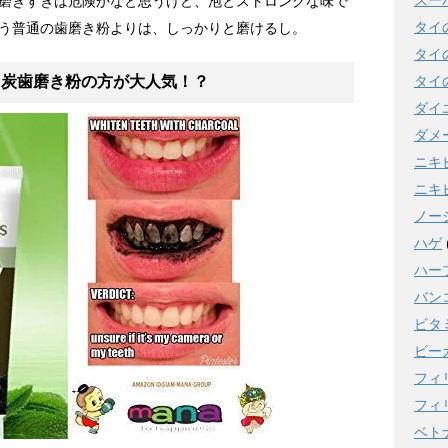
スー
磨きすぎは危険かなと思うけど、泡とストロングな味で
タイ
う普通の歯磨き粉よりは、しっかりと磨けるし。
タイ
よりも炭歯磨き粉の方が大人気！？
タイ
ダイ
ダメ
ニキ
ニキ
ノー
ハゲ
ハー
バン
ビタ
ビー
フィ
フィ
ベト