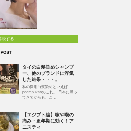
購読する
 POST
タイの白髪染めシャンプ
ー、他のブランドに浮気
した結果・・・。
私の愛用白髪染めといえば、
poompuksaのこれ。 日本に帰っ
てきてからも、こ …
【エジプト編】咳や喉の
痛み・更年期に効く！ア
ニスティ