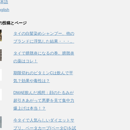
本語
glish
の投稿とページ
タイの白髪染めシャンプー、他の
ブランドに浮気した結果・・・。
タイで膀胱炎になるの巻。膀胱炎
の薬はコレ！
期限切れのビタミンCは飲んで平
気？効果や毒性は？
DMAE飲んだ感想：顔のたるみが
超引きあがって悪夢を見て集中力
爆上げは本当！？
今タイで人気らしいダイエットサ
プリ、ベータカーブ(ベータC)を試