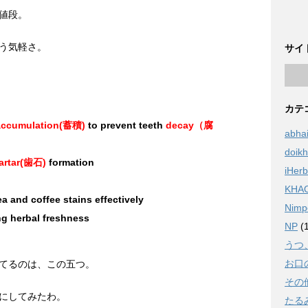
値段。
う気軽さ。
サイ
カテ
accumulation(蓄積)
to prevent teeth
decay（腐
abha
doik
tartar(歯石)
formation
iHerb
KHA
a and coffee stains effectively
Nimp
ng herbal freshness
NP
(1
うつ
お口
てるのは、この五つ。
その
にしてみたわ。
たる