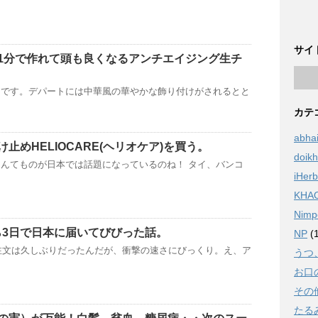
サイ
1分で作れて頭も良くなるアンチエイジング生チ
月です。デパートには中華風の華やかな飾り付けがされるとと
カテ
abha
止めHELIOCARE(ヘリオケア)を買う。
doik
んてものが日本では話題になっているのね！ タイ、バンコ
iHerb
KHA
Nimp
から3日で日本に届いてびびった話。
NP
(1
への注文は久しぶりだったんだが、衝撃の速さにびっくり。え、ア
うつ
お口
その
たる