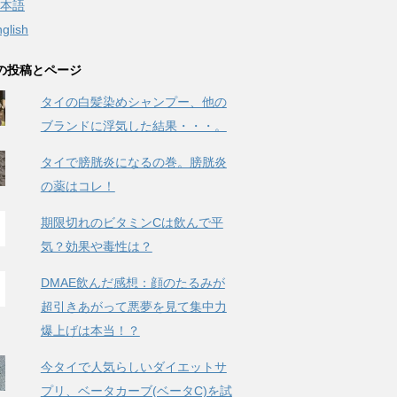
本語
glish
の投稿とページ
タイの白髪染めシャンプー、他の
ブランドに浮気した結果・・・。
タイで膀胱炎になるの巻。膀胱炎
の薬はコレ！
期限切れのビタミンCは飲んで平
気？効果や毒性は？
DMAE飲んだ感想：顔のたるみが
超引きあがって悪夢を見て集中力
爆上げは本当！？
今タイで人気らしいダイエットサ
プリ、ベータカーブ(ベータC)を試