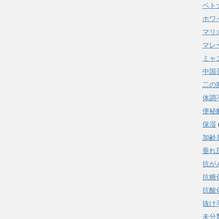
ベト
ホワ
マリ
マレ
ミャ
中国
二の
体調
便秘
保湿
加齢
垂れ
抗が
抗糖
抗酸
抜け
未分