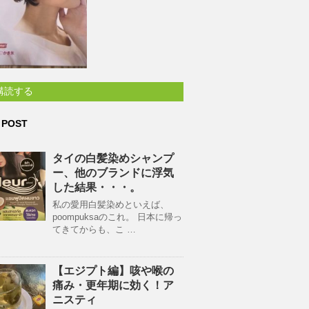
購読する
 POST
タイの白髪染めシャンプ
ー、他のブランドに浮気
した結果・・・。
私の愛用白髪染めといえば、
poompuksaのこれ。 日本に帰っ
てきてからも、こ …
【エジプト編】咳や喉の
痛み・更年期に効く！ア
ニスティ