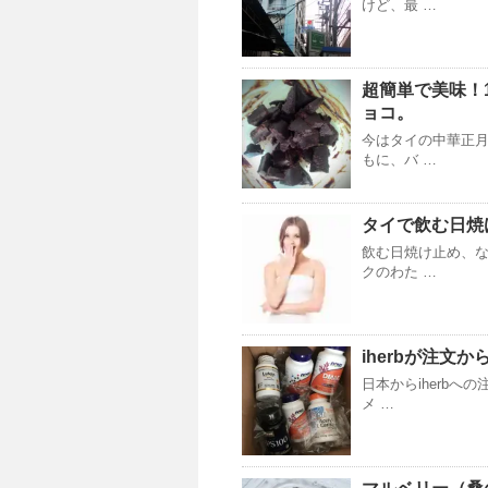
けど、最 …
超簡単で美味！
ョコ。
今はタイの中華正
もに、バ …
タイで飲む日焼け
飲む日焼け止め、な
クのわた …
iherbが注文
日本からiherb
メ …