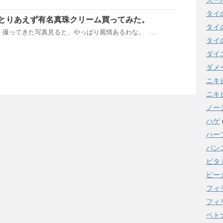
スー
タイ
とりあえず有名真珠クリーム買ってみた。
タイ
 撮ってきた写真見ると、やっぱり風情あるわな。 …
タイ
ダイ
ダメ
ニキ
ニキ
ノー
ハゲ
ハー
バン
ビタ
ビー
フィ
フィ
ベト