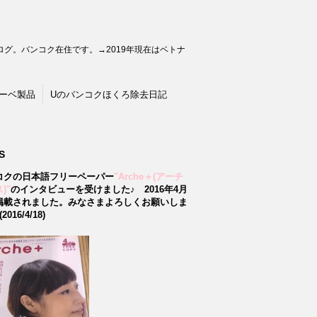
グ。バンコク在住です。→2019年現在はベトナ
ーベ製品
Uのバンコクほくろ除去日記
S
コクの日本語フリーペーパー
"Arche＋(アーチ
)"
のインタビューを受けました♪
2016年4月
掲載されました。みなさまよろしくお願いしま
2016/4/18)