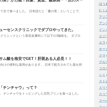
の実）が万能！白髪、貧血、糖尿病・・次のスー
ほう
むく
て生で食べました。 日本語だと「桑の実」ということで、
アジ
アン
ューセンスクリニックでダブロやってきた。
イン
クリニックという美容皮膚科にて以下の3施術を。 ダブロ
エジ
エラ
オー
クマ
サム酸を格安でGET！肝斑ある人必見！！
グル
向けの便利な薬局があります。 日本で処方されてた薬を持
コロ
シミ
スト
「チンチャウ」って？
スリ
で、チンチャウをトッピングした豆乳プリンを食べました。
スリ
スー