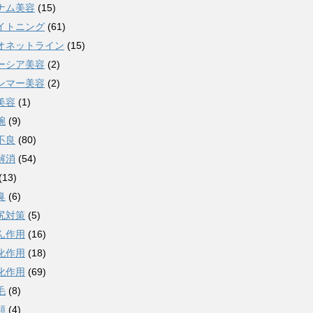
ナム美容
(15)
イトニング
(61)
オネットライン
(15)
ーシア美容
(2)
ンマー美容
(2)
美容
(1)
腕
(9)
不良
(80)
解消
(54)
(13)
臭
(6)
尻対策
(5)
ん作用
(16)
化作用
(18)
化作用
(69)
毛
(8)
類
(4)