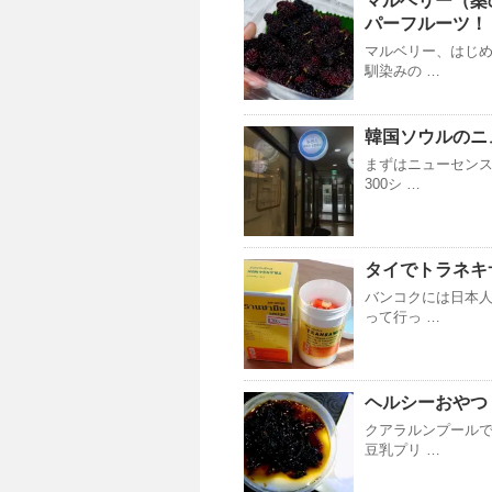
マルベリー（桑
パーフルーツ！
マルベリー、はじめ
馴染みの …
韓国ソウルのニ
まずはニューセンス
300シ …
タイでトラネキ
バンコクには日本人
って行っ …
ヘルシーおやつ
クアラルンプール
豆乳プリ …