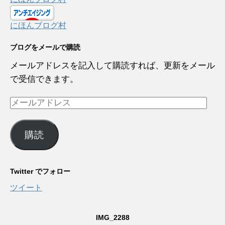
にほんブログ村
ブログをメールで購読
メールアドレスを記入して購読すれば、更新をメール
で受信できます。
メ
ー
ル
購読
ア
ド
レ
Twitter でフォロー
ス
ツイート
IMG_2288