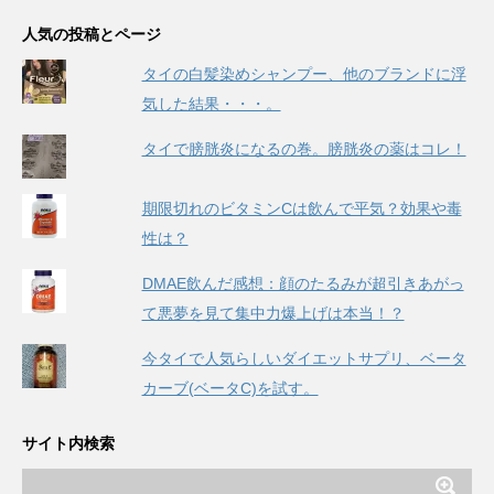
人気の投稿とページ
タイの白髪染めシャンプー、他のブランドに浮
気した結果・・・。
タイで膀胱炎になるの巻。膀胱炎の薬はコレ！
期限切れのビタミンCは飲んで平気？効果や毒
性は？
DMAE飲んだ感想：顔のたるみが超引きあがっ
て悪夢を見て集中力爆上げは本当！？
今タイで人気らしいダイエットサプリ、ベータ
カーブ(ベータC)を試す。
サイト内検索