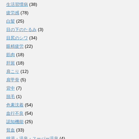
生活習慣病
(38)
疲労感
(78)
白髪
(25)
目の下のたるみ
(3)
目尻のシワ
(34)
眼精疲労
(22)
筋肉
(18)
肝斑
(18)
肩こり
(12)
肩甲骨
(5)
背中
(7)
脱毛
(1)
色素沈着
(54)
血行不良
(54)
認知機能
(25)
貧血
(33)
銭湯・温泉・スーパー温泉
(4)