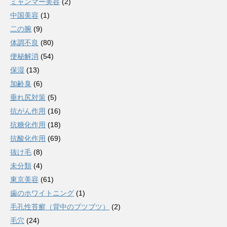
ミャンマー美容
(2)
中国美容
(1)
二の腕
(9)
体調不良
(80)
便秘解消
(54)
保湿
(13)
加齢臭
(6)
垂れ尻対策
(5)
抗がん作用
(16)
抗糖化作用
(18)
抗酸化作用
(69)
抜け毛
(8)
未分類
(4)
東京美容
(61)
歯のホワイトニング
(1)
毛孔性苔癬（背中のブツブツ）
(2)
毛穴
(24)