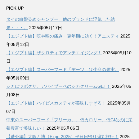
ー
カ
PICK UP
イ
タイの白髪染めシャンプー、他のブランドに浮気した結
ブ
果・・・。
2025年05月17日
【エジプト編】咳や喉の痛み・更年期に効く！アニスティ
2025
年05月12日
【エジプト編】ザクロティでアンチエイジング！
2025年05月10
日
【エジプト編】スーパーフード「デーツ」は生命の果実。
2025
年05月09日
シカはツボクサ。アバイブーベのシカクリームGET！
2025年05
月08日
【エジプト編】ハイビスカスティが美味しすぎる！
2025年05月
07日
中東のスーパーフード「フリーカ」。低カロリー、低GIなのに栄
養豊富で美味しい！
2025年05月06日
【番外編】大阪万博（Expo 2025）平日日帰り弾丸旅行！
2025