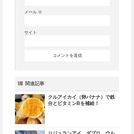
メール
※
サイト
関連記事
クルアイカイ（卵バナナ）で鉄
分とビタミンBを補給！
リジュランアイ、ダブロ、ウル