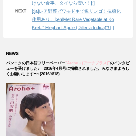
けない食事。タイなら安い！[:]
NEXT
[:ja]レア野菜ビワモドキで象リンゴ！抗糖化
作用あり。[:en]Met Rare Vegetable at Ko
Kret.." Elephant Apple (Dillenia Indica)"! [:]
NEWS
バンコクの日本語フリーペーパー
"Arche＋(アーチプラス)"
のインタビ
ューを受けました♪
2016年4月号に掲載されました。みなさまよろし
くお願いします〜♪(2016/4/18)