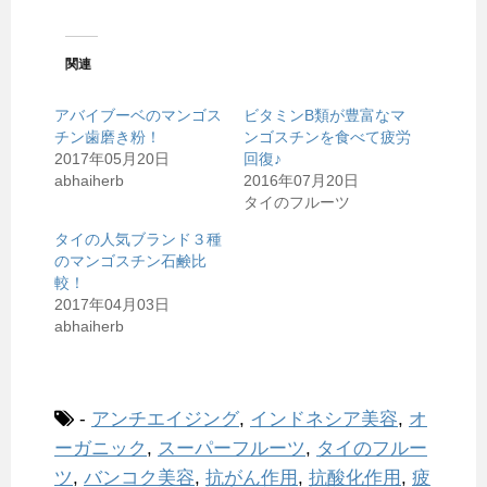
関連
アバイブーベのマンゴス
ビタミンB類が豊富なマ
チン歯磨き粉！
ンゴスチンを食べて疲労
2017年05月20日
回復♪
abhaiherb
2016年07月20日
タイのフルーツ
タイの人気ブランド３種
のマンゴスチン石鹸比
較！
2017年04月03日
abhaiherb
-
アンチエイジング
,
インドネシア美容
,
オ
ーガニック
,
スーパーフルーツ
,
タイのフルー
ツ
,
バンコク美容
,
抗がん作用
,
抗酸化作用
,
疲