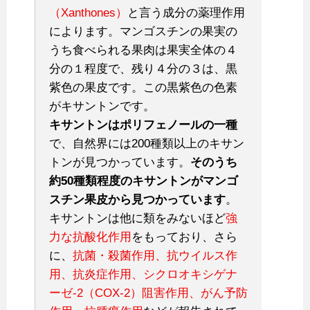
（Xanthones）
と言う成分の薬理作用
によります。マンゴスチンの果実の
うち食べられる果肉は果実全体の４
分の１程度で、残り４分の３は、黒
紫色の果皮です。この黒紫色の色素
がキサントンです。
キサントンはポリフェノールの一種
で、自然界には200種類以上のキサン
トンが見つかっています。
そのうち
約50種類程度のキサントンがマンゴ
スチン果皮から見つかっています
。
キサントンは他に類をみないほど
強
力な抗酸化作用
をもっており、さら
に、
抗菌・殺菌作用、抗ウイルス作
用、抗炎症作用、シクロオキシゲナ
ーゼ-2（COX-2）阻害作用、がん予防