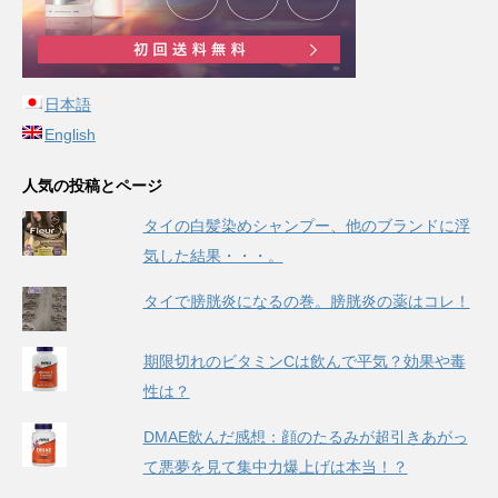
日本語
English
人気の投稿とページ
タイの白髪染めシャンプー、他のブランドに浮
気した結果・・・。
タイで膀胱炎になるの巻。膀胱炎の薬はコレ！
期限切れのビタミンCは飲んで平気？効果や毒
性は？
DMAE飲んだ感想：顔のたるみが超引きあがっ
て悪夢を見て集中力爆上げは本当！？