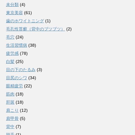
未分類
(4)
東京美容
(61)
歯のホワイトニング
(1)
毛孔性苔癬（背中のブツブツ）
(2)
毛穴
(24)
生活習慣病
(38)
疲労感
(78)
白髪
(25)
目の下のたるみ
(3)
目尻のシワ
(34)
眼精疲労
(22)
筋肉
(18)
肝斑
(18)
肩こり
(12)
肩甲骨
(5)
背中
(7)
脱毛
(1)