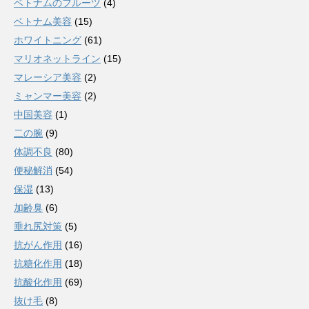
ベトナムのフルーツ
(4)
ベトナム美容
(15)
ホワイトニング
(61)
マリオネットライン
(15)
マレーシア美容
(2)
ミャンマー美容
(2)
中国美容
(1)
二の腕
(9)
体調不良
(80)
便秘解消
(54)
保湿
(13)
加齢臭
(6)
垂れ尻対策
(5)
抗がん作用
(16)
抗糖化作用
(18)
抗酸化作用
(69)
抜け毛
(8)