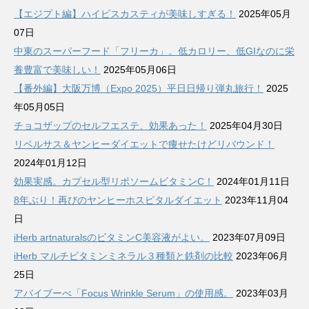
【エジプト編】ハイビスカスティが美味しすぎる！
2025年05月
07日
中東のスーパーフード「フリーカ」。低カロリー、低GIなのに栄
養豊富で美味しい！
2025年05月06日
【番外編】大阪万博（Expo 2025）平日日帰り弾丸旅行！
2025
年05月05日
チョコザップのセルフエステ、効果あった！
2025年04月30日
リベルサス＆ヤンヒーダイエットで痩せたけどリバウンド！
2024年01月12日
効果実感。カプセル型リポソームビタミンC！
2024年01月11日
8年ぶり！再びのヤンヒーホスピタルダイエット
2023年11月04
日
iHerb artnaturalsのビタミンC美容液がよい。
2023年07月09日
iHerb マルチビタミンミネラル３種類と鉄剤の比較
2023年06月
25日
アバイブーべ「Focus Wrinkle Serum」の使用感。
2023年03月