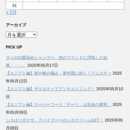
31
« 5月
アーカイブ
ア
ー
カ
PICK UP
イ
タイの白髪染めシャンプー、他のブランドに浮気した結
ブ
果・・・。
2025年05月17日
【エジプト編】咳や喉の痛み・更年期に効く！アニスティ
2025
年05月12日
【エジプト編】ザクロティでアンチエイジング！
2025年05月10
日
【エジプト編】スーパーフード「デーツ」は生命の果実。
2025
年05月09日
シカはツボクサ。アバイブーベのシカクリームGET！
2025年05
月08日