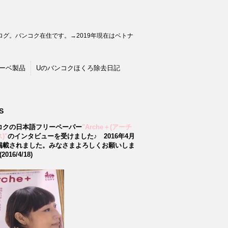
グ。バンコク在住です。→2019年現在はベトナ
ーベ製品
Uのバンコクほくろ除去日記
S
コクの日本語フリーペーパー
"Arche＋(アーチ
)"
のインタビューを受けました♪
2016年4月
掲載されました。みなさまよろしくお願いしま
2016/4/18)