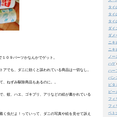
スー
タイ
タイ
タイ
ダイ
ダメ
ニキ
ニキ
ノー
Sで１０９バーツかなんかでゲット。
ハゲ
トアでも、ダニに効くと謳われている商品は一切なし。
ハー
バン
て、ねずみ駆除商品もあるのに。。
ビタ
ビー
で、蚊、ハエ、ゴキブリ、アリなどの絵が書かれている
フィ
フィ
ベト
着く虫だよ！っていって、ダニの写真や絵を見せて訴え