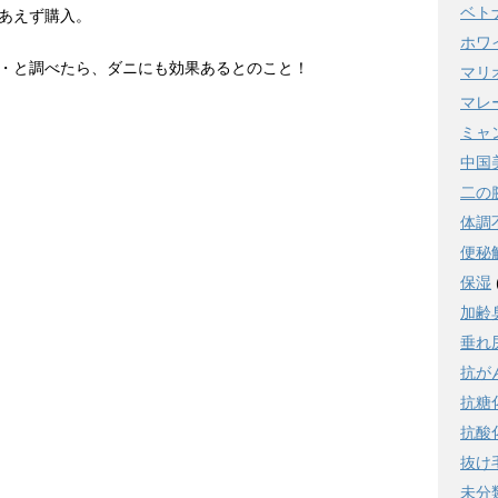
ベト
あえず購入。
ホワ
・と調べたら、ダニにも効果あるとのこと！
マリ
マレ
ミャ
中国
二の
体調
便秘
保湿
加齢
垂れ
抗が
抗糖
抗酸
抜け
未分