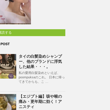
購読する
 POST
タイの白髪染めシャンプ
ー、他のブランドに浮気
した結果・・・。
私の愛用白髪染めといえば、
poompuksaのこれ。 日本に帰っ
てきてからも、こ …
【エジプト編】咳や喉の
痛み・更年期に効く！ア
ニスティ