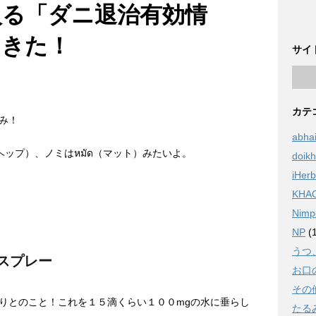
入る「ダニ退治有効情
てきた！
サイ
カテ
み！
abha
ヘップ）、ノミはหมัด（マット）みたいよ。
doik
iHerb
KHA
Nimp
NP
(1
うつ
スプレー
お口
その
りとのこと！これを１５滴くらい１００mgの水に垂らし
たる