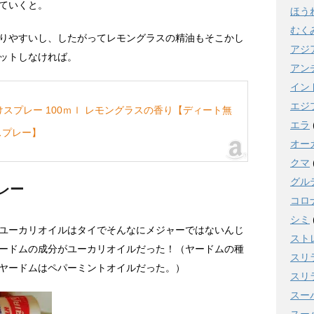
ていくと。
ほう
むく
りやすいし、したがってレモングラスの精油もそこかし
アジ
ットしなければ。
アン
イン
エジ
スプレー 100ｍｌ レモングラスの香り【ディート無
エラ
スプレー】
オー
クマ
グル
レー
コロ
シミ
ユーカリオイルはタイでそんなにメジャーではないんじ
スト
ードムの成分がユーカリオイルだった！（ヤードムの種
スリ
ヤードムはペパーミントオイルだった。）
スリ
スー