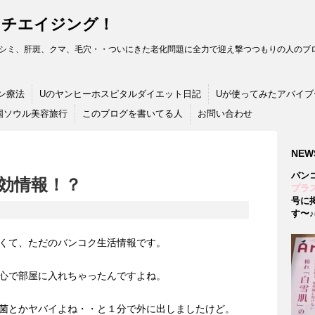
ンチエイジング！
シミ、肝斑、クマ、毛穴・・ついにきた老化問題に全力で迎え撃つつもりの人のブロ
ン療法
Uのヤンヒーホスピタルダイエット日記
Uが使ってみたアバイブ
国ソウル美容旅行
このブログを書いてる人
お問い合わせ
NEW
バン
効情報！？
プラス
号に
す〜♪(
くて、ただのバンコク生活情報です。
心で部屋に入れちゃったんですよね。
菌とかヤバイよね・・と１分で外に出しましたけど。