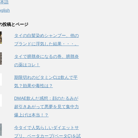
本語
glish
の投稿とページ
タイの白髪染めシャンプー、他の
ブランドに浮気した結果・・・。
タイで膀胱炎になるの巻。膀胱炎
の薬はコレ！
期限切れのビタミンCは飲んで平
気？効果や毒性は？
DMAE飲んだ感想：顔のたるみが
超引きあがって悪夢を見て集中力
爆上げは本当！？
今タイで人気らしいダイエットサ
プリ、ベータカーブ(ベータC)を試