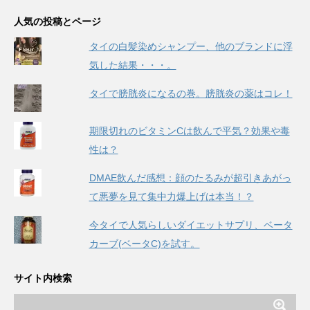
人気の投稿とページ
タイの白髪染めシャンプー、他のブランドに浮
気した結果・・・。
タイで膀胱炎になるの巻。膀胱炎の薬はコレ！
期限切れのビタミンCは飲んで平気？効果や毒
性は？
DMAE飲んだ感想：顔のたるみが超引きあがっ
て悪夢を見て集中力爆上げは本当！？
今タイで人気らしいダイエットサプリ、ベータ
カーブ(ベータC)を試す。
サイト内検索