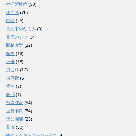
生活習慣病
(38)
疲労感
(78)
白髪
(25)
目の下のたるみ
(3)
目尻のシワ
(34)
眼精疲労
(22)
筋肉
(18)
肝斑
(18)
肩こり
(12)
肩甲骨
(5)
背中
(7)
脱毛
(1)
色素沈着
(54)
血行不良
(54)
認知機能
(25)
貧血
(33)
銭湯・温泉・スーパー温泉
(4)