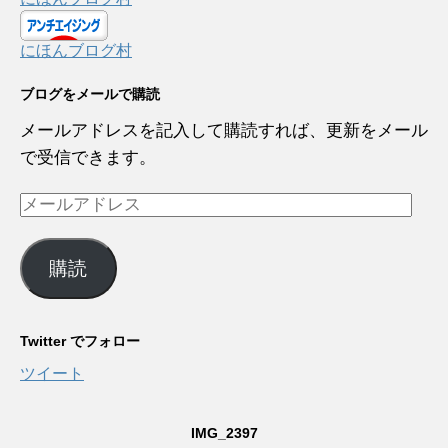
にほんブログ村
ブログをメールで購読
メールアドレスを記入して購読すれば、更新をメール
で受信できます。
メ
ー
ル
購読
ア
ド
レ
Twitter でフォロー
ス
ツイート
IMG_2397