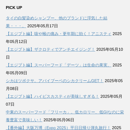
ー
カ
PICK UP
イ
タイの白髪染めシャンプー、他のブランドに浮気した結
ブ
果・・・。
2025年05月17日
【エジプト編】咳や喉の痛み・更年期に効く！アニスティ
2025
年05月12日
【エジプト編】ザクロティでアンチエイジング！
2025年05月10
日
【エジプト編】スーパーフード「デーツ」は生命の果実。
2025
年05月09日
シカはツボクサ。アバイブーベのシカクリームGET！
2025年05
月08日
【エジプト編】ハイビスカスティが美味しすぎる！
2025年05月
07日
中東のスーパーフード「フリーカ」。低カロリー、低GIなのに栄
養豊富で美味しい！
2025年05月06日
【番外編】大阪万博（Expo 2025）平日日帰り弾丸旅行！
2025