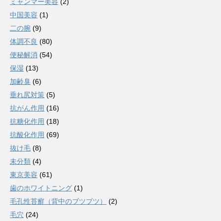
ミャンマー美容
(2)
中国美容
(1)
二の腕
(9)
体調不良
(80)
便秘解消
(54)
保湿
(13)
加齢臭
(6)
垂れ尻対策
(5)
抗がん作用
(16)
抗糖化作用
(18)
抗酸化作用
(69)
抜け毛
(8)
未分類
(4)
東京美容
(61)
歯のホワイトニング
(1)
毛孔性苔癬（背中のブツブツ）
(2)
毛穴
(24)