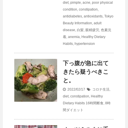
diet
,
pimple, acne
,
poor physical
condition
,
constipation
,
antidiabetes
,
antioxidants
,
Tokyo
Beauty Information
,
adult
disease
,
白髪
,
眼精疲労
,
色素沈
着
,
anemia
,
Healthy Dietary
Habits
,
hypertension
下っ腹が急に出て
きたら疑うべきこ
と。
2022/02/17
コロナ生活
,
diet
,
constipation
,
Healthy
Dietary Habits
16時間断食
,
8時
間ダイエット