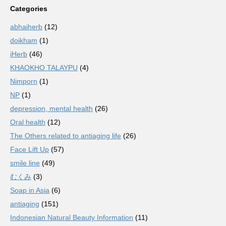
Categories
abhaiherb
(12)
doikham
(1)
iHerb
(46)
KHAOKHO TALAYPU
(4)
Nimporn
(1)
NP
(1)
depression, mental health
(26)
Oral health
(12)
The Others related to antiaging life
(26)
Face Lift Up
(57)
smile line
(49)
むくみ
(3)
Soap in Asia
(6)
antiaging
(151)
Indonesian Natural Beauty Information
(11)