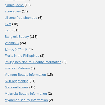
pimple, acne
(19)
acne scars
(14)
silicone free shampoo
(6)
ハゲ
(18)
herb
(31)
Bangkok Beauty
(115)
Vitamin C
(24)
ビーガンフード
(8)
Fruits in the Philippines
(3)
Philippines Natural Beauty Information
(2)
Fruits in Vietnam
(4)
Vietnam Beauty Information
(15)
Skin brightening
(61)
Marionette lines
(15)
Malaysia Beauty Information
(2)
Myanmar Beauty Information
(2)