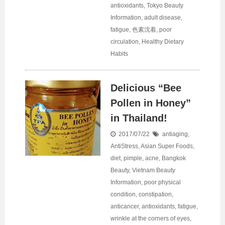
antioxidants
,
Tokyo Beauty
Information
,
adult disease
,
fatigue
,
色素沈着
,
poor
circulation
,
Healthy Dietary
Habits
Delicious “Bee
Pollen in Honey”
in Thailand!
2017/07/22
antiaging
,
AntiStress
,
Asian Super Foods
,
diet
,
pimple, acne
,
Bangkok
Beauty
,
Vietnam Beauty
Information
,
poor physical
condition
,
constipation
,
anticancer
,
antioxidants
,
fatigue
,
wrinkle at the corners of eyes
,