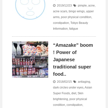
2019/12/23
pimple, acne
,
acne scars
,
bingo wings, upper
arms
,
poor physical condition
,
constipation
,
Tokyo Beauty
Information
,
fatigue
“Amazake” boom
! Power of
Japanese
traditional super
food..
2018/02/15
antiaging
,
dark circles under eyes
,
Asian
Super Foods
,
diet
,
Skin
brightening
,
poor physical
condition
,
constipation
,