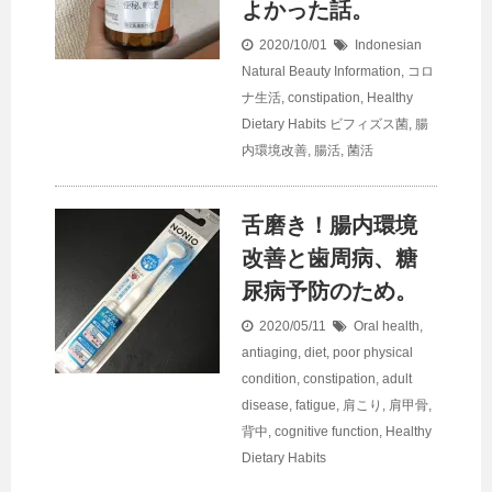
よかった話。
2020/10/01
Indonesian
Natural Beauty Information
,
コロ
ナ生活
,
constipation
,
Healthy
Dietary Habits
ビフィズス菌
,
腸
内環境改善
,
腸活
,
菌活
舌磨き！腸内環境
改善と歯周病、糖
尿病予防のため。
2020/05/11
Oral health
,
antiaging
,
diet
,
poor physical
condition
,
constipation
,
adult
disease
,
fatigue
,
肩こり
,
肩甲骨
,
背中
,
cognitive function
,
Healthy
Dietary Habits