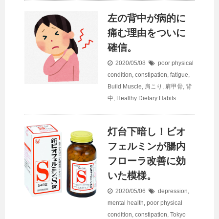
左の背中が病的に
痛む理由をついに
確信。
2020/05/08
poor physical
condition
,
constipation
,
fatigue
,
Build Muscle
,
肩こり
,
肩甲骨
,
背
中
,
Healthy Dietary Habits
灯台下暗し！ビオ
フェルミンが腸内
フローラ改善に効
いた模様。
2020/05/06
depression,
mental health
,
poor physical
condition
,
constipation
,
Tokyo