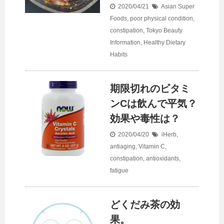
2020/04/21
Asian Super
Foods
,
poor physical condition
,
constipation
,
Tokyo Beauty
Information
,
Healthy Dietary
Habits
期限切れのビタミ
ンCは飲んで平気？
効果や毒性は？
2020/04/20
iHerb
,
antiaging
,
Vitamin C
,
constipation
,
antioxidants
,
fatigue
どくだみ茶の効
果。