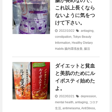
腸が長めなので、
これ以上長くなら
ないように気をつ
けて下さい。
2022/10/22
antiaging
,
constipation
,
Tokyo Beauty
Information
,
Healthy Dietary
Habits
腸内環境改善
,
腸活
ダイエットと貧血
と美肌のためにル
イボスティ始めた
よ。
2022/02/21
depression,
mental health
,
antiaging
,
コロナ
生活
,
antimelasma
,
AntiStress
,