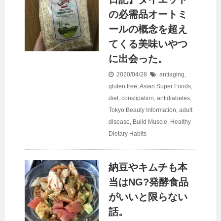
の必需品オートミ
ールの概念を超え
てくる美味いやつ
に出会った。
2020/04/28
antiaging
,
gluten free
,
Asian Super Foods
,
diet
,
constipation
,
antidiabetes
,
Tokyo Beauty Information
,
adult
disease
,
Build Muscle
,
Healthy
Dietary Habits
納豆やキムチも本
当はNG?発酵食品
がいいと限らない
話。