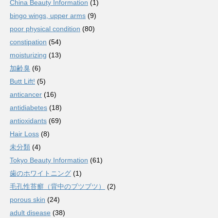
China Beauty Information
(1)
bingo wings, upper arms
(9)
poor physical condition
(80)
constipation
(54)
moisturizing
(13)
加齢臭
(6)
Butt Lift!
(5)
anticancer
(16)
antidiabetes
(18)
antioxidants
(69)
Hair Loss
(8)
未分類
(4)
Tokyo Beauty Information
(61)
歯のホワイトニング
(1)
毛孔性苔癬（背中のブツブツ）
(2)
porous skin
(24)
adult disease
(38)