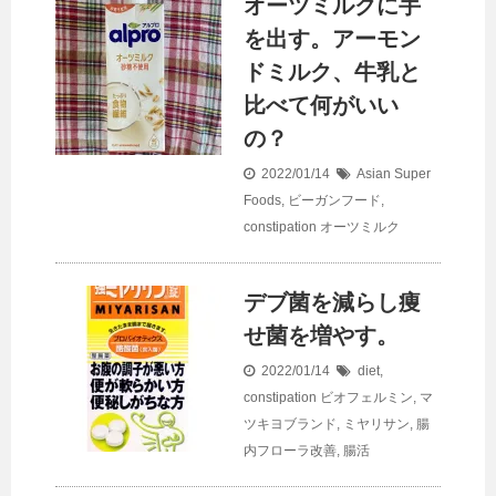
オーツミルクに手
を出す。アーモン
ドミルク、牛乳と
比べて何がいい
の？
2022/01/14
Asian Super
Foods
,
ビーガンフード
,
constipation
オーツミルク
デブ菌を減らし痩
せ菌を増やす。
2022/01/14
diet
,
constipation
ビオフェルミン
,
マ
ツキヨブランド
,
ミヤリサン
,
腸
内フローラ改善
,
腸活