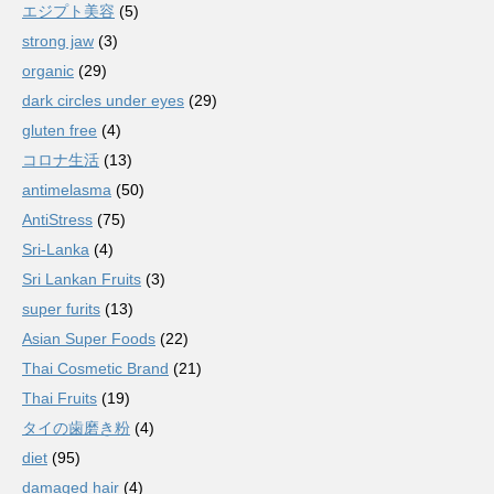
エジプト美容
(5)
strong jaw
(3)
organic
(29)
dark circles under eyes
(29)
gluten free
(4)
コロナ生活
(13)
antimelasma
(50)
AntiStress
(75)
Sri-Lanka
(4)
Sri Lankan Fruits
(3)
super furits
(13)
Asian Super Foods
(22)
Thai Cosmetic Brand
(21)
Thai Fruits
(19)
タイの歯磨き粉
(4)
diet
(95)
damaged hair
(4)