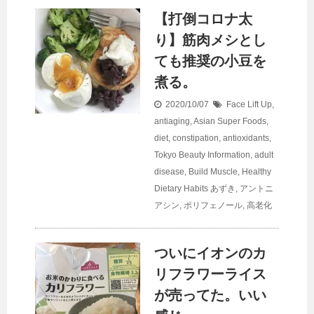
【打倒コロナ太
り】筋肉メシとし
ても推奨の小豆を
煮る。
2020/10/07
Face Lift Up
,
antiaging
,
Asian Super Foods
,
diet
,
constipation
,
antioxidants
,
Tokyo Beauty Information
,
adult
disease
,
Build Muscle
,
Healthy
Dietary Habits
あずき
,
アントニ
アシン
,
ポリフェノール
,
高老化
ついにイオンのカ
リフラワーライス
が売ってた。いい