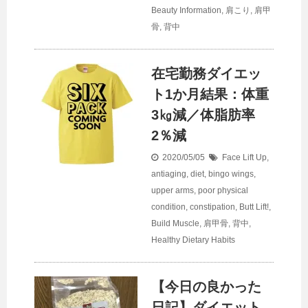
Beauty Information
,
肩こり
,
肩甲
骨
,
背中
在宅勤務ダイエッ
ト1か月結果：体重
3㎏減／体脂肪率
2％減
2020/05/05
Face Lift Up
,
antiaging
,
diet
,
bingo wings,
upper arms
,
poor physical
condition
,
constipation
,
Butt Lift!
,
Build Muscle
,
肩甲骨
,
背中
,
Healthy Dietary Habits
【今日の良かった
日記】ダイエット