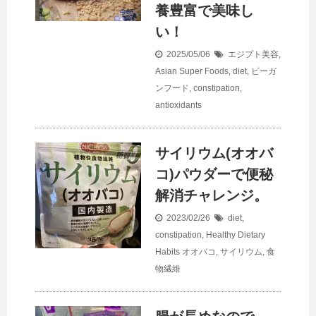
養豊富で美味し
い！
2025/05/06
エジプト美容
,
Asian Super Foods
,
diet
,
ビーガ
ンフード
,
constipation
,
antioxidants
サイリウム(オオバ
コ)パウダーで便秘
解消チャレンジ。
2023/02/26
diet
,
constipation
,
Healthy Dietary
Habits
オオバコ
,
サイリウム
,
食
物繊維