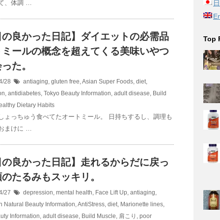
て、体調 …
日
En
日の良かった日記】ダイエットの必需品
Top 
トミールの概念を超えてくる美味いやつ
会った。
4/28
antiaging
,
gluten free
,
Asian Super Foods
,
diet
,
on
,
antidiabetes
,
Tokyo Beauty Information
,
adult disease
,
Build
ealthy Dietary Habits
しょっちゅう食べてたオートミール。 日持ちするし、調理も
おまけに …
日の良かった日記】走れるからだに戻っ
頬のたるみもスッキリ。
4/27
depression, mental health
,
Face Lift Up
,
antiaging
,
n Natural Beauty Information
,
AntiStress
,
diet
,
Marionette lines
,
uty Information
,
adult disease
,
Build Muscle
,
肩こり
,
poor