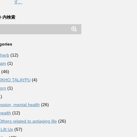
す。
ト内検索
gories
iherb
(12)
ham
(1)
(46)
OKHO TALAYPU
(4)
orn
(1)
)
ssion, mental health
(26)
health
(12)
thers related to antiaging life
(26)
Lift Up
(57)