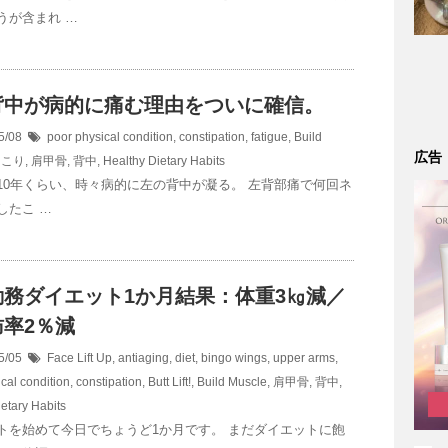
うが含まれ …
背中が病的に痛む理由をついに確信。
5/08
poor physical condition
,
constipation
,
fatigue
,
Build
広告
肩こり
,
肩甲骨
,
背中
,
Healthy Dietary Habits
10年くらい、時々病的に左の背中が凝る。 左背部痛で何回ネ
したこ …
勤務ダイエット1か月結果：体重3㎏減／
肪率2％減
5/05
Face Lift Up
,
antiaging
,
diet
,
bingo wings, upper arms
,
cal condition
,
constipation
,
Butt Lift!
,
Build Muscle
,
肩甲骨
,
背中
,
etary Habits
トを始めて今日でちょうど1か月です。 まだダイエットに飽