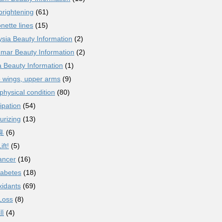
brightening
(61)
nette lines
(15)
sia Beauty Information
(2)
mar Beauty Information
(2)
 Beauty Information
(1)
 wings, upper arms
(9)
physical condition
(80)
ipation
(54)
urizing
(13)
臭
(6)
ift!
(5)
ancer
(16)
iabetes
(18)
xidants
(69)
Loss
(8)
類
(4)