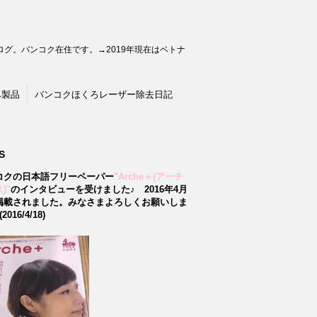
グ。バンコク在住です。→2019年現在はベトナ
ベ製品
バンコクほくろレーザー除去日記
S
コクの日本語フリーペーパー
"Arche＋(アーチ
)"
のインタビューを受けました♪
2016年4月
掲載されました。みなさまよろしくお願いしま
2016/4/18)