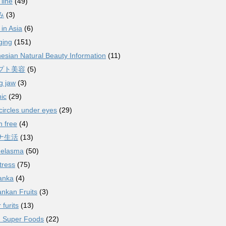
 line
(49)
み
(3)
in Asia
(6)
ging
(151)
esian Natural Beauty Information
(11)
プト美容
(5)
g jaw
(3)
ic
(29)
circles under eyes
(29)
n free
(4)
ナ生活
(13)
melasma
(50)
tress
(75)
anka
(4)
ankan Fruits
(3)
 furits
(13)
n Super Foods
(22)