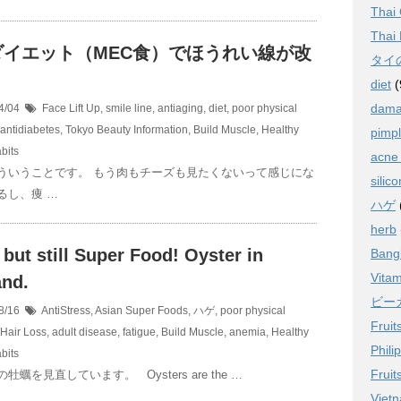
Thai
Thai 
ダイエット（MEC食）でほうれい線が改
タイ
？
diet
(
dama
4/04
Face Lift Up
,
smile line
,
antiaging
,
diet
,
poor physical
antidiabetes
,
Tokyo Beauty Information
,
Build Muscle
,
Healthy
pimpl
bits
acne
ういうことです。 もう肉もチーズも見たくないって感じにな
silic
るし、痩 …
ハゲ
herb
 but still Super Food! Oyster in
Bang
Vitam
and.
ビー
8/16
AntiStress
,
Asian Super Foods
,
ハゲ
,
poor physical
Fruit
Hair Loss
,
adult disease
,
fatigue
,
Build Muscle
,
anemia
,
Healthy
Phili
bits
Fruit
牡蠣を見直しています。 Oysters are the …
Vietn