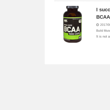
I suc
BCAA
2017/0
Build Mus
It is not 