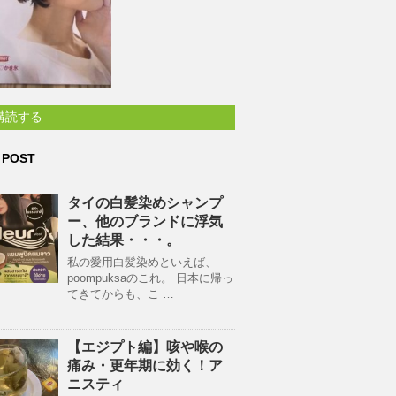
購読する
 POST
タイの白髪染めシャンプ
ー、他のブランドに浮気
した結果・・・。
私の愛用白髪染めといえば、
poompuksaのこれ。 日本に帰っ
てきてからも、こ …
【エジプト編】咳や喉の
痛み・更年期に効く！ア
ニスティ