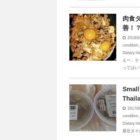
肉食
善！
2018/0
condition
,
Dietary Ha
えー、そ
ってはい
Small
Thail
2017/0
condition
,
Dietary Ha
最近タイの