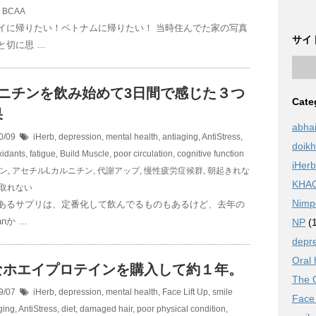
BCAA
イに帰りたい！ベトナムに帰りたい！ 当時住んでた家の写真
サイ
と切に思 …
ルニチンを飲み始めて3日間で感じた３つ
Cate
果
abha
0/09
iHerb
,
depression, mental health
,
antiaging
,
AntiStress
,
doik
xidants
,
fatigue
,
Build Muscle
,
poor circulation
,
cognitive function
iHerb
ン
,
アセチルLカルニチン
,
代謝アップ
,
慢性疲労症候群
,
朝起きれな
KHA
取れない
Nimp
あるサプリは、定番化して飲んでるものもあるけど、去年の
anか …
NP
(1
depre
Oral 
なホエイプロテインを購入して約１年。
The O
9/07
iHerb
,
depression, mental health
,
Face Lift Up
,
smile
Face 
ging
,
AntiStress
,
diet
,
damaged hair
,
poor physical condition
,