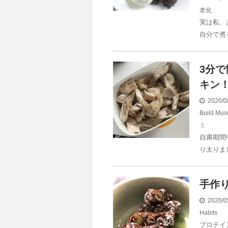
老化
実は私、
自分で煮
3分
キン
2020/0
Build Mus
ミ
自粛期間
り太りま
手作
2020/0
Habits
プロテイ