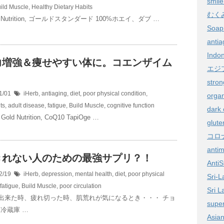
smile
ild Muscle
,
Healthy Dietary Habits
むく
m Nutrition, ゴールドスタンダード 100%ホエイ、ダブ …
Soap 
antia
Indon
力増強＆痩せやすい体に。コエンザイム
エジ
。
stron
1/01
iHerb
,
antiaging
,
diet
,
poor physical condition
,
organ
ts
,
adult disease
,
fatigue
,
Build Muscle
,
cognitive function
dark 
a Gold Nutrition, CoQ10 TapiOge …
glute
コロ
anti
きれない人のための最強サプリ？！
AntiS
2/19
iHerb
,
depression, mental health
,
diet
,
poor physical
Sri-L
fatigue
,
Build Muscle
,
poor circulation
Sri L
出来た時、疲れ切った時、肌荒れが気になるとき・・・ チョ
super
は冷蔵庫 …
Asia