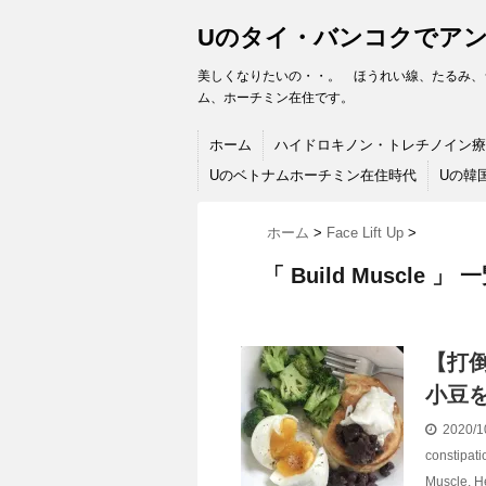
Uのタイ・バンコクでア
美しくなりたいの・・。 ほうれい線、たるみ、
ム、ホーチミン在住です。
ホーム
ハイドロキノン・トレチノイン療
Uのベトナムホーチミン在住時代
Uの韓
ホーム
>
Face Lift Up
>
「 Build Muscle 」 
【打
小豆
2020/1
constipati
Muscle
,
H