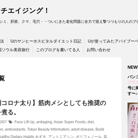
ンチエイジング！
シミ、肝斑、クマ、毛穴・・ついにきた老化問題に全力で迎え撃つつもりの人のブロ
法
Uのヤンヒーホスピタルダイエット日記
Uが使ってみたアバイブー
国ソウル美容旅行
このブログを書いてる人
お問い合わせ
NEW
バン
一覧
プラス
号に
す〜♪(
倒コロナ太り】筋肉メシとしても推奨の
を煮る。
0/07
Face Lift Up
,
antiaging
,
Asian Super Foods
,
diet
,
on
,
antioxidants
,
Tokyo Beauty Information
,
adult disease
,
Build
ealthy Dietary Habits
あずき
,
アントニアシン
,
ポリフェノール
,
高