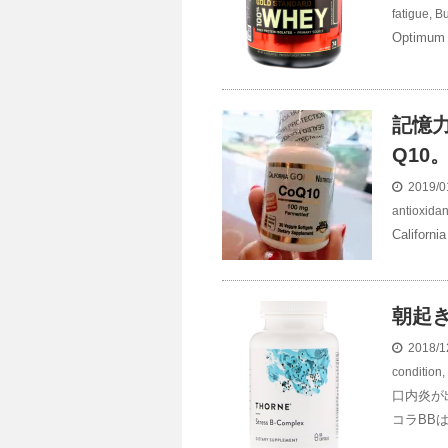
fatigue
,
Bu
Optimu
記憶
Q10
2019/0
antioxidan
Californi
朝起
2018/1
condition
,
口内炎が
コラBB