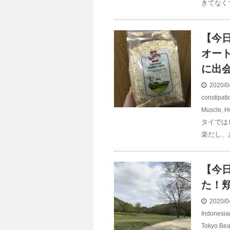
きてなく
【今
オー
に出
2020/0
constipati
Muscle
,
H
タイでは
楽だし、
【今
た！
2020/0
Indonesia
Tokyo Bea