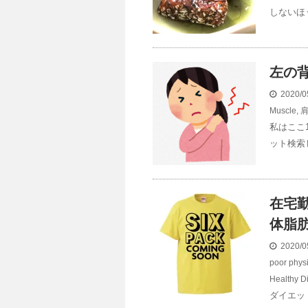
しないほ
左の
2020/0
Muscle
,
私はここ
ット検索
在宅
体脂
2020/0
poor physi
Healthy Di
ダイエッ