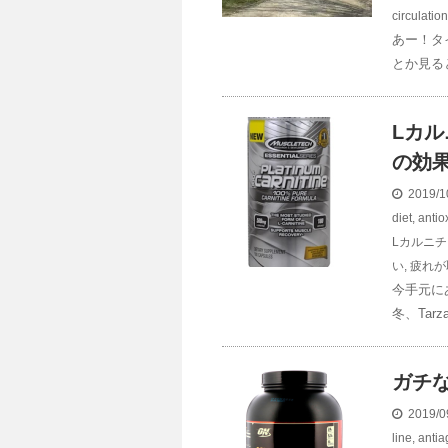
circulation
あー！タ
とか見る
Lカ
の効
2019/1
diet
,
antio
Lカルニチ
い
,
疲れが
今手元に
冬、Tarz
ガチ
2019/0
line
,
antia