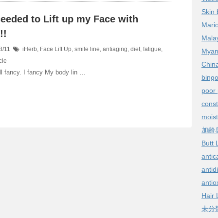
Skin 
ceeded to Lift up my Face with
Mario
!!
Malay
8/11
iHerb
,
Face Lift Up
,
smile line
,
antiaging
,
diet
,
fatigue
,
Myan
cle
China
all fancy. I fancy My body lin …
bingo
poor 
const
moist
加齢
Butt L
antic
antid
antio
Hair 
未分