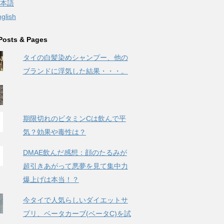
本語
glish
Posts & Pages
タイの白髪染めシャンプー、他の
ブランドに浮気した結果・・・。
期限切れのビタミンCは飲んで平
気？効果や毒性は？
DMAE飲んだ感想：顔のたるみが
超引きあがって悪夢を見て集中力
爆上げは本当！？
今タイで人気らしいダイエットサ
プリ、ベータカーブ(ベータC)を試