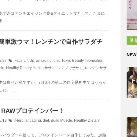
あずきはアンチエイジング食&ダイエット食として、たまに
る …
で簡単激ウマ！レンチンで自作サラダチ
！
NEW
8/27
Face Lift Up
,
antiaging
,
diet
,
Tokyo Beauty Information
,
cle
,
Healthy Dietary Habits
ササミ
,
レンジでササミ
,
レンチンササ
中は痩せた私ですが、7月8月の第二の自宅勤務中ではうっか
した。 …
りRAWプロテインバー！
5/13
iHerb
,
antiaging
,
diet
,
Build Muscle
,
Healthy Dietary
ンパウダーを使って、プロテインバーを自作してみた。加熱