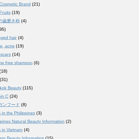
 Cosmetic Brand
(21)
Fruits
(19)
の歯磨き粉
(4)
95)
ged hair
(4)
e, acne
(19)
 scars
(14)
one free shampoo
(6)
(18)
(31)
kok Beauty
(115)
in C
(24)
ガンフード
(8)
s in the Philippines
(3)
ppines Natural Beauty Information
(2)
s in Vietnam
(4)
am Beauty Information
(15)