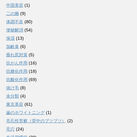
中国美容
(1)
二の腕
(9)
体調不良
(80)
便秘解消
(54)
保湿
(13)
加齢臭
(6)
垂れ尻対策
(5)
抗がん作用
(16)
抗糖化作用
(18)
抗酸化作用
(69)
抜け毛
(8)
未分類
(4)
東京美容
(61)
歯のホワイトニング
(1)
毛孔性苔癬（背中のブツブツ）
(2)
毛穴
(24)