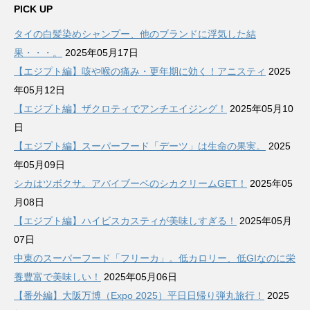
カ
PICK UP
イ
タイの白髪染めシャンプー、他のブランドに浮気した結
ブ
果・・・。
2025年05月17日
【エジプト編】咳や喉の痛み・更年期に効く！アニスティ
2025
年05月12日
【エジプト編】ザクロティでアンチエイジング！
2025年05月10
日
【エジプト編】スーパーフード「デーツ」は生命の果実。
2025
年05月09日
シカはツボクサ。アバイブーベのシカクリームGET！
2025年05
月08日
【エジプト編】ハイビスカスティが美味しすぎる！
2025年05月
07日
中東のスーパーフード「フリーカ」。低カロリー、低GIなのに栄
養豊富で美味しい！
2025年05月06日
【番外編】大阪万博（Expo 2025）平日日帰り弾丸旅行！
2025