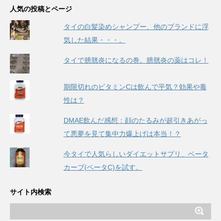
人気の投稿とページ
タイの白髪染めシャンプー、他のブランドに浮
気した結果・・・。
タイで膀胱炎になるの巻。膀胱炎の薬はコレ！
期限切れのビタミンCは飲んで平気？効果や毒
性は？
DMAE飲んだ感想：顔のたるみが超引きあがっ
て悪夢を見て集中力爆上げは本当！？
今タイで人気らしいダイエットサプリ、ベータ
カーブ(ベータC)を試す。
サイト内検索