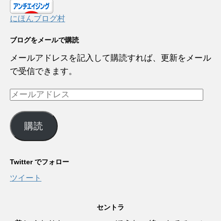
にほんブログ村
ブログをメールで購読
メールアドレスを記入して購読すれば、更新をメール
で受信できます。
メ
ー
ル
購読
ア
ド
レ
Twitter でフォロー
ス
ツイート
セントラ