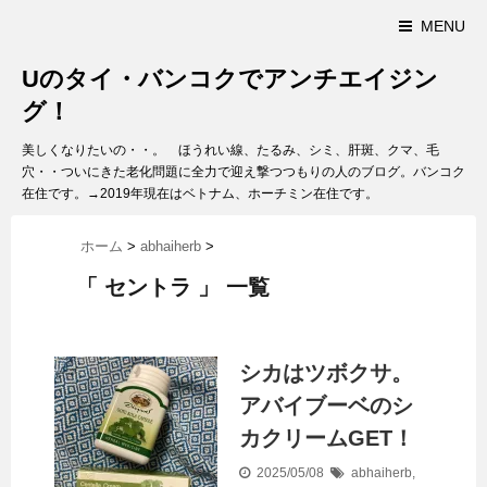
MENU
Uのタイ・バンコクでアンチエイジン
グ！
美しくなりたいの・・。 ほうれい線、たるみ、シミ、肝斑、クマ、毛
穴・・ついにきた老化問題に全力で迎え撃つつもりの人のブログ。バンコク
在住です。→2019年現在はベトナム、ホーチミン在住です。
ホーム
>
abhaiherb
>
「 セントラ 」 一覧
シカはツボクサ。
アバイブーベのシ
カクリームGET！
2025/05/08
abhaiherb
,