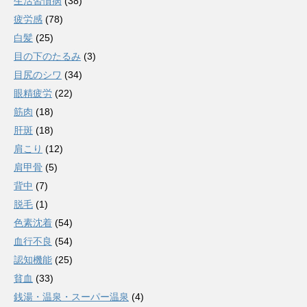
生活習慣病
(38)
疲労感
(78)
白髪
(25)
目の下のたるみ
(3)
目尻のシワ
(34)
眼精疲労
(22)
筋肉
(18)
肝斑
(18)
肩こり
(12)
肩甲骨
(5)
背中
(7)
脱毛
(1)
色素沈着
(54)
血行不良
(54)
認知機能
(25)
貧血
(33)
銭湯・温泉・スーパー温泉
(4)