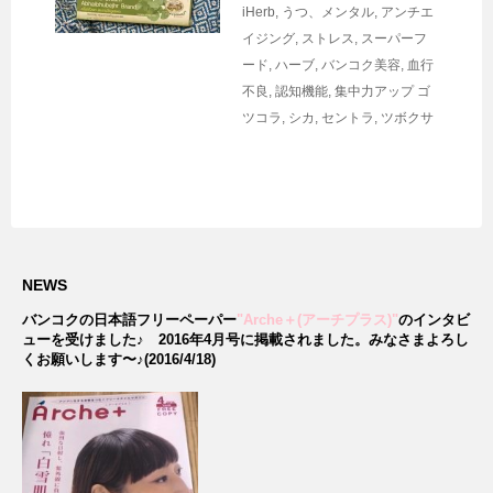
iHerb
,
うつ、メンタル
,
アンチエ
イジング
,
ストレス
,
スーパーフ
ード
,
ハーブ
,
バンコク美容
,
血行
不良
,
認知機能
,
集中力アップ
ゴ
ツコラ
,
シカ
,
セントラ
,
ツボクサ
NEWS
バンコクの日本語フリーペーパー
"Arche＋(アーチプラス)"
のインタビ
ューを受けました♪
2016年4月号に掲載されました。みなさまよろし
くお願いします〜♪(2016/4/18)