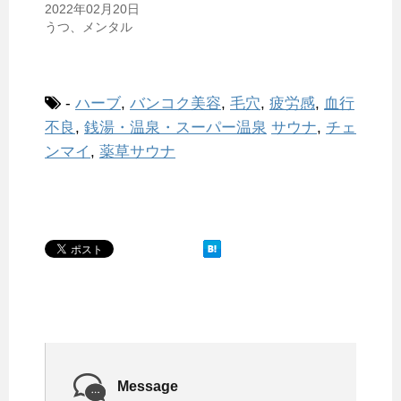
2022年02月20日
うつ、メンタル
-
ハーブ
,
バンコク美容
,
毛穴
,
疲労感
,
血行
不良
,
銭湯・温泉・スーパー温泉
サウナ
,
チェ
ンマイ
,
薬草サウナ
Message