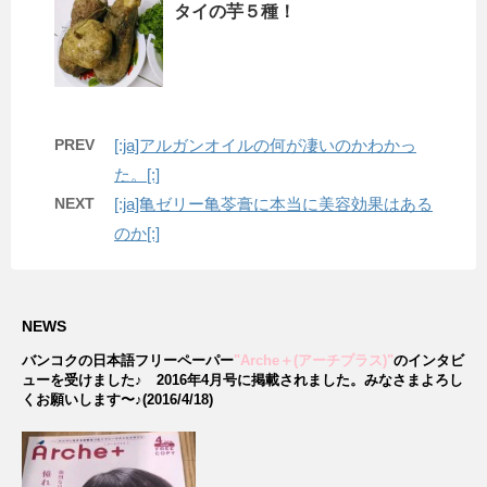
タイの芋５種！
PREV
[:ja]アルガンオイルの何が凄いのかわかっ
た。[:]
NEXT
[:ja]亀ゼリー亀苓膏に本当に美容効果はある
のか[:]
NEWS
バンコクの日本語フリーペーパー
"Arche＋(アーチプラス)"
のインタビ
ューを受けました♪
2016年4月号に掲載されました。みなさまよろし
くお願いします〜♪(2016/4/18)