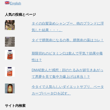
English
人気の投稿とページ
タイの白髪染めシャンプー、他のブランドに浮
気した結果・・・。
タイで膀胱炎になるの巻。膀胱炎の薬はコレ！
期限切れのビタミンCは飲んで平気？効果や毒
性は？
DMAE飲んだ感想：顔のたるみが超引きあがっ
て悪夢を見て集中力爆上げは本当！？
今タイで人気らしいダイエットサプリ、ベータ
カーブ(ベータC)を試す。
サイト内検索