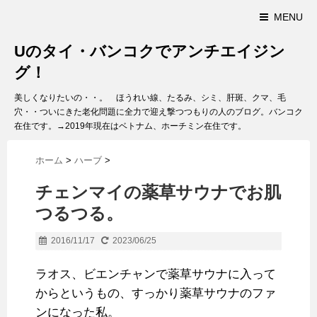
MENU
Uのタイ・バンコクでアンチエイジン
グ！
美しくなりたいの・・。 ほうれい線、たるみ、シミ、肝斑、クマ、毛
穴・・ついにきた老化問題に全力で迎え撃つつもりの人のブログ。バンコク
在住です。→2019年現在はベトナム、ホーチミン在住です。
ホーム
>
ハーブ
>
チェンマイの薬草サウナでお肌
つるつる。
2016/11/17
2023/06/25
ラオス、ビエンチャンで薬草サウナに入って
からというもの、すっかり薬草サウナのファ
ンになった私。