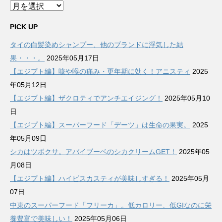
ア
ー
カ
PICK UP
イ
タイの白髪染めシャンプー、他のブランドに浮気した結
ブ
果・・・。
2025年05月17日
【エジプト編】咳や喉の痛み・更年期に効く！アニスティ
2025
年05月12日
【エジプト編】ザクロティでアンチエイジング！
2025年05月10
日
【エジプト編】スーパーフード「デーツ」は生命の果実。
2025
年05月09日
シカはツボクサ。アバイブーベのシカクリームGET！
2025年05
月08日
【エジプト編】ハイビスカスティが美味しすぎる！
2025年05月
07日
中東のスーパーフード「フリーカ」。低カロリー、低GIなのに栄
養豊富で美味しい！
2025年05月06日