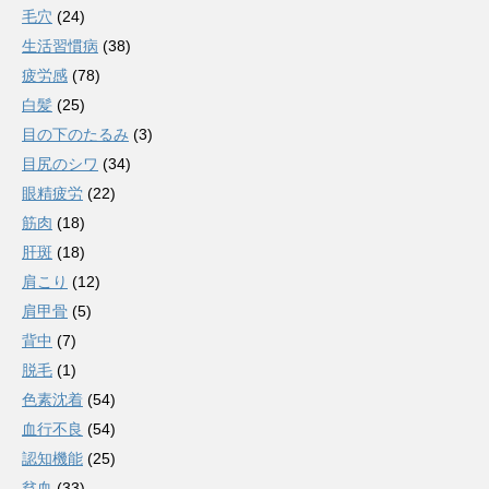
毛穴
(24)
生活習慣病
(38)
疲労感
(78)
白髪
(25)
目の下のたるみ
(3)
目尻のシワ
(34)
眼精疲労
(22)
筋肉
(18)
肝斑
(18)
肩こり
(12)
肩甲骨
(5)
背中
(7)
脱毛
(1)
色素沈着
(54)
血行不良
(54)
認知機能
(25)
貧血
(33)