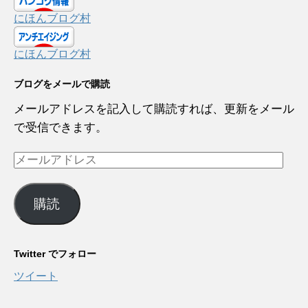
にほんブログ村
にほんブログ村
ブログをメールで購読
メールアドレスを記入して購読すれば、更新をメール
で受信できます。
メ
ー
ル
購読
ア
ド
レ
Twitter でフォロー
ス
ツイート