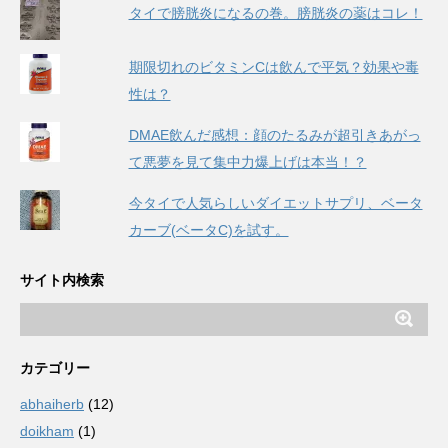
タイで膀胱炎になるの巻。膀胱炎の薬はコレ！
期限切れのビタミンCは飲んで平気？効果や毒
性は？
DMAE飲んだ感想：顔のたるみが超引きあがっ
て悪夢を見て集中力爆上げは本当！？
今タイで人気らしいダイエットサプリ、ベータ
カーブ(ベータC)を試す。
サイト内検索
カテゴリー
abhaiherb
(12)
doikham
(1)