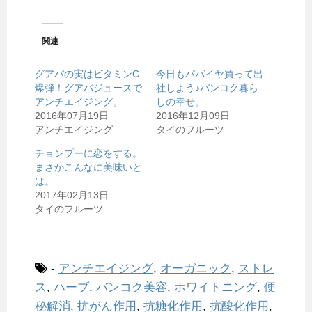
関連
グアバの実はビタミンC
今日もパパイヤ買って出
爆弾！グアバジュースで
社しよう♪バンコク暮ら
アンチエイジング。
しの幸せ。
2016年07月19日
2016年12月09日
アンチエイジング
タイのフルーツ
チョンプーに恋をする。
まさかこんなに美味いと
は。
2017年02月13日
タイのフルーツ
-
アンチエイジング
,
オーガニック
,
ストレ
ス
,
ハーブ
,
バンコク美容
,
ホワイトニング
,
便
秘解消
,
抗がん作用
,
抗糖化作用
,
抗酸化作用
,