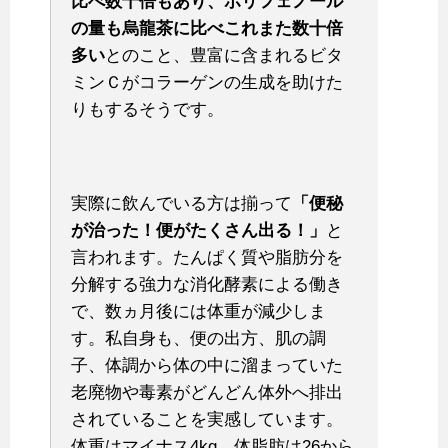
比べ数十倍もあり、ポリフェノール
の量も烏龍茶に比べこれまた数十倍
多い
とのこと、豊富に含まれるビタ
ミンＣがコラーゲンの生成を助けた
りもするそうです。
実際に飲んでいる方は揃って
「便秘
が治った！便がたくさん出る！」
と
言われます。たんぱく質や脂肪分を
分解する強力な消化酵素による働き
で、数ヵ月後には体重が減少しま
す。私自身も、便の出方、肌の調
子、体調から体の中に溜まっていた
老廃物や毒素がどんどん体外へ排出
されていることを実感しています。
体重はマイナス4kg、体脂肪は26から