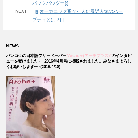
パックパウダー[:]
NEXT
[:ja]オーガニック系タイ人に最近人気のハー
ブティとは？[:]
NEWS
バンコクの日本語フリーペーパー
"Arche＋(アーチプラス)"
のインタビ
ューを受けました♪
2016年4月号に掲載されました。みなさまよろし
くお願いします〜♪(2016/4/18)