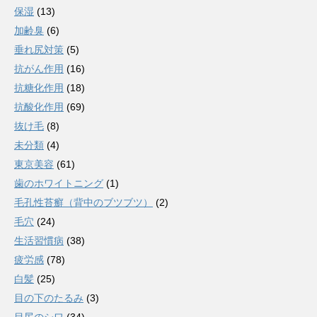
保湿
(13)
加齢臭
(6)
垂れ尻対策
(5)
抗がん作用
(16)
抗糖化作用
(18)
抗酸化作用
(69)
抜け毛
(8)
未分類
(4)
東京美容
(61)
歯のホワイトニング
(1)
毛孔性苔癬（背中のブツブツ）
(2)
毛穴
(24)
生活習慣病
(38)
疲労感
(78)
白髪
(25)
目の下のたるみ
(3)
目尻のシワ
(34)