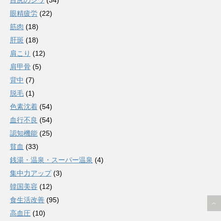
眼精疲労
(22)
筋肉
(18)
肝斑
(18)
肩こり
(12)
肩甲骨
(5)
背中
(7)
脱毛
(1)
色素沈着
(54)
血行不良
(54)
認知機能
(25)
貧血
(33)
銭湯・温泉・スーパー温泉
(4)
集中力アップ
(3)
韓国美容
(12)
食生活改善
(95)
高血圧
(10)