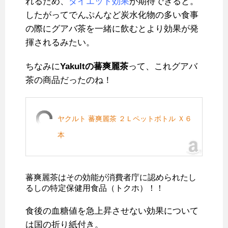
れるため、
ダイエット効果
が期待できると。
したがってでんぷんなど炭水化物の多い食事
の際にグアバ茶を一緒に飲むとより効果が発
揮されるみたい。
ちなみに
Yakultの蕃爽麗茶
って、これグアバ
茶の商品だったのね！
ヤクルト 蕃爽麗茶 ２Ｌペットボトル Ｘ６
本
蕃爽麗茶はその効能が消費者庁に認められたし
るしの特定保健用食品（トクホ）！！
食後の血糖値を急上昇させない効果について
は国の折り紙付き。