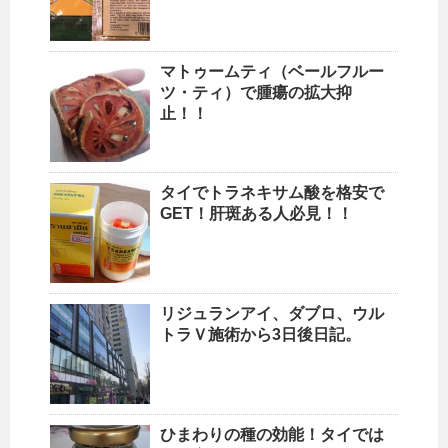
マトゥームティ（ベールフルー
ツ・ティ）で腫瘍の拡大抑
止！！
タイでトラネキサム酸を格安で
GET！肝斑ある人必見！！
リジュランアイ、ダブロ、ウル
トラＶ施術から3日後日記。
ひまわりの種の効能！タイでは