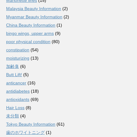
Marionette lines
(15)
Malaysia Beauty Information
(2)
Myanmar Beauty Information
(2)
China Beauty Information
(1)
bingo wings, upper arms
(9)
poor physical condition
(80)
constipation
(54)
moisturizing
(13)
加齢臭
(6)
Butt Lift!
(5)
anticancer
(16)
antidiabetes
(18)
antioxidants
(69)
Hair Loss
(8)
未分類
(4)
Tokyo Beauty Information
(61)
歯のホワイトニング
(1)