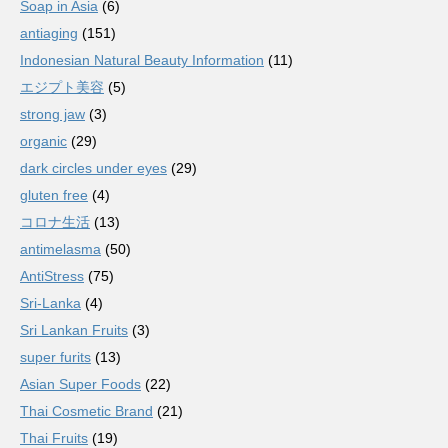
Soap in Asia
(6)
antiaging
(151)
Indonesian Natural Beauty Information
(11)
エジプト美容
(5)
strong jaw
(3)
organic
(29)
dark circles under eyes
(29)
gluten free
(4)
コロナ生活
(13)
antimelasma
(50)
AntiStress
(75)
Sri-Lanka
(4)
Sri Lankan Fruits
(3)
super furits
(13)
Asian Super Foods
(22)
Thai Cosmetic Brand
(21)
Thai Fruits
(19)