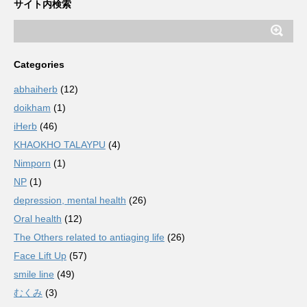
サイト内検索
Categories
abhaiherb
(12)
doikham
(1)
iHerb
(46)
KHAOKHO TALAYPU
(4)
Nimporn
(1)
NP
(1)
depression, mental health
(26)
Oral health
(12)
The Others related to antiaging life
(26)
Face Lift Up
(57)
smile line
(49)
むくみ
(3)