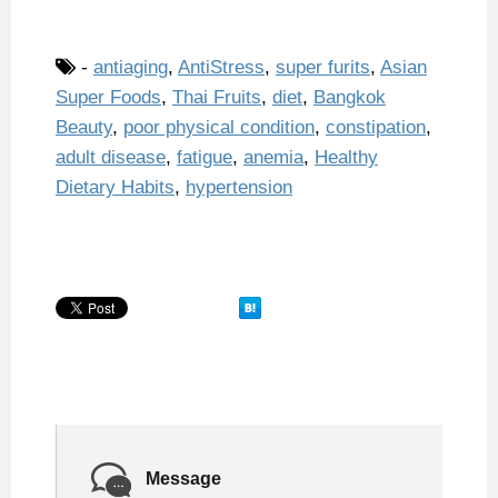
-
antiaging
,
AntiStress
,
super furits
,
Asian
Super Foods
,
Thai Fruits
,
diet
,
Bangkok
Beauty
,
poor physical condition
,
constipation
,
adult disease
,
fatigue
,
anemia
,
Healthy
Dietary Habits
,
hypertension
Message