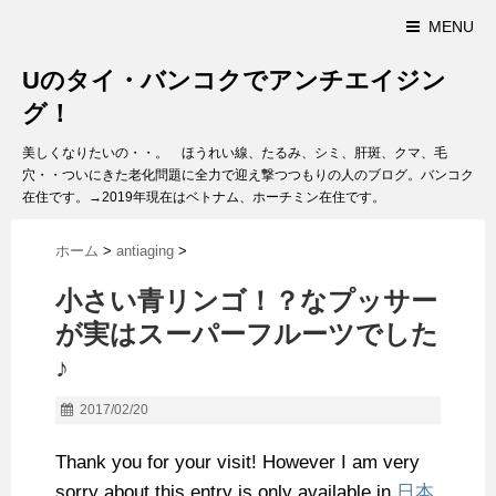
MENU
Uのタイ・バンコクでアンチエイジン
グ！
美しくなりたいの・・。 ほうれい線、たるみ、シミ、肝斑、クマ、毛
穴・・ついにきた老化問題に全力で迎え撃つつもりの人のブログ。バンコク
在住です。→2019年現在はベトナム、ホーチミン在住です。
ホーム
>
antiaging
>
小さい青リンゴ！？なプッサー
が実はスーパーフルーツでした
♪
2017/02/20
Thank you for your visit! However I am very
sorry about this entry is only available in
日本