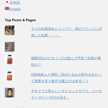
日本語
English
Top Posts & Pages
タイの白髪染めシャンプー、他のブランドに浮
気した結果・・・。
期限切れのビタミンCは飲んで平気？効果や毒
性は？
DMAE飲んだ感想：顔のたるみが超引きあがっ
て悪夢を見て集中力爆上げは本当！？
今タイで人気らしいダイエットサプリ、ベータ
カーブ(ベータC)を試す。