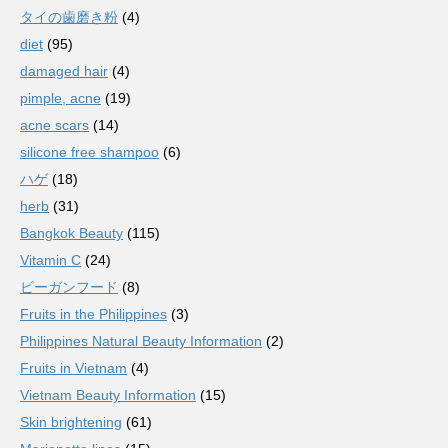
タイの歯磨き粉
(4)
diet
(95)
damaged hair
(4)
pimple, acne
(19)
acne scars
(14)
silicone free shampoo
(6)
ハゲ
(18)
herb
(31)
Bangkok Beauty
(115)
Vitamin C
(24)
ビーガンフード
(8)
Fruits in the Philippines
(3)
Philippines Natural Beauty Information
(2)
Fruits in Vietnam
(4)
Vietnam Beauty Information
(15)
Skin brightening
(61)