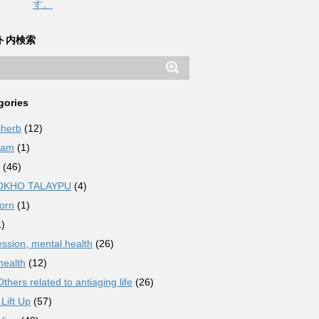
す。
ト内検索
gories
iherb
(12)
ham
(1)
(46)
OKHO TALAYPU
(4)
orn
(1)
)
ssion, mental health
(26)
health
(12)
thers related to antiaging life
(26)
Lift Up
(57)