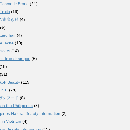
 Cosmetic Brand
(21)
Fruits
(19)
の歯磨き粉
(4)
95)
ged hair
(4)
e, acne
(19)
 scars
(14)
one free shampoo
(6)
(18)
(31)
kok Beauty
(115)
in C
(24)
ガンフード
(8)
s in the Philippines
(3)
ppines Natural Beauty Information
(2)
s in Vietnam
(4)
am Beauty Information
(15)