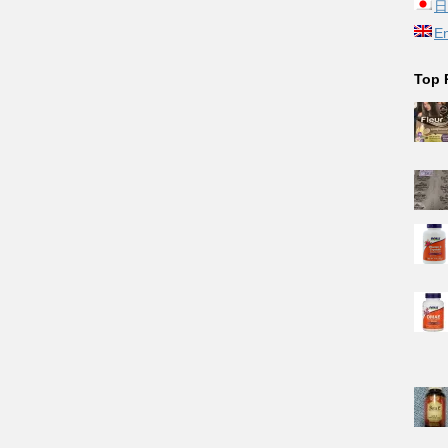
日
En
Top 