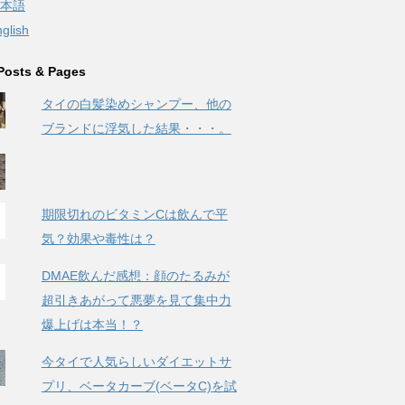
本語
glish
Posts & Pages
タイの白髪染めシャンプー、他の
ブランドに浮気した結果・・・。
期限切れのビタミンCは飲んで平
気？効果や毒性は？
DMAE飲んだ感想：顔のたるみが
超引きあがって悪夢を見て集中力
爆上げは本当！？
今タイで人気らしいダイエットサ
プリ、ベータカーブ(ベータC)を試