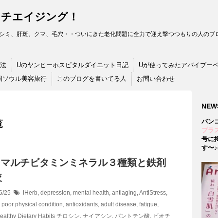
ンチエイジング！
シミ、肝斑、クマ、毛穴・・ついにきた老化問題に全力で迎え撃つつもりの人のブロ
法
Uのヤンヒーホスピタルダイエット日記
Uが使ってみたアバイブー
国ソウル美容旅行
このブログを書いてる人
お問い合わせ
NEW
バン
覧
プラス
号に
す〜♪(
rb マルチビタミンミネラル３種類と鉄剤
較
6/25
iHerb
,
depression, mental health
,
antiaging
,
AntiStress
,
,
poor physical condition
,
antioxidants
,
adult disease
,
fatigue
,
ealthy Dietary Habits
チロシン
,
ナイアシン
,
パントテン酸
,
ビオチ