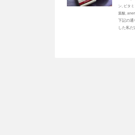
ン
,
ビタミ
葉酸
,
ane
下記の通
した私だ