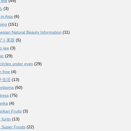
 line
(49)
み
(3)
in Asia
(6)
ging
(151)
esian Natural Beauty Information
(11)
プト美容
(5)
g jaw
(3)
ic
(29)
circles under eyes
(29)
n free
(4)
ナ生活
(13)
melasma
(50)
tress
(75)
anka
(4)
ankan Fruits
(3)
 furits
(13)
n Super Foods
(22)