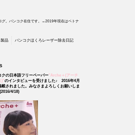
グ。バンコク在住です。→2019年現在はベトナ
ベ製品
バンコクほくろレーザー除去日記
S
コクの日本語フリーペーパー
"Arche＋(アーチ
)"
のインタビューを受けました♪
2016年4月
掲載されました。みなさまよろしくお願いしま
2016/4/18)