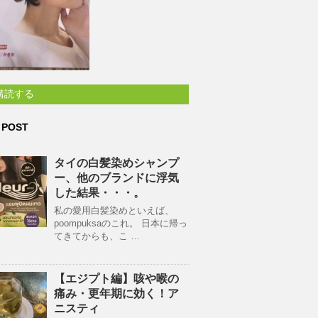
購読する
 POST
タイの白髪染めシャンプ
ー、他のブランドに浮気
した結果・・・。
私の愛用白髪染めといえば、
poompuksaのこれ。 日本に帰っ
てきてからも、こ …
【エジプト編】咳や喉の
痛み・更年期に効く！ア
ニスティ