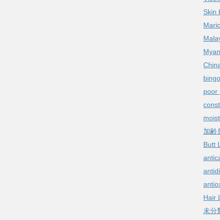
Skin 
Mario
Malay
Myan
China
bingo
poor 
const
moist
加齢
Butt L
antic
antid
antio
Hair 
未分