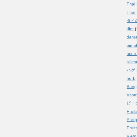
Thai
Thai 
タイ
diet
(
dama
pimpl
acne
silic
ハゲ
herb
Bang
Vitam
ビー
Fruit
Phili
Fruit
Vietn