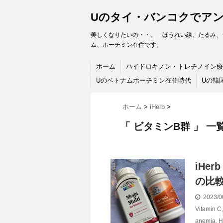
Uのタイ・バンコクでア
美しくなりたいの・・。 ほうれい線、たるみ、
ム、ホーチミン在住です。
ホーム
ハイドロキノン・トレチノイン療
Uのベトナムホーチミン在住時代
Uの韓
ホーム
>
iHerb
>
「 ビタミンB群 」 一
iHe
の比
2023/0
Vitamin C
anemia
,
H