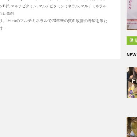
ンB群
,
マルチビタミン
,
マルチビタミンミネラル
,
マルチミネラル
,
mia
,
鉄剤
り、iHerbのマルチミネラルで20年来の貧血改善の野望を果た
け …
NEW