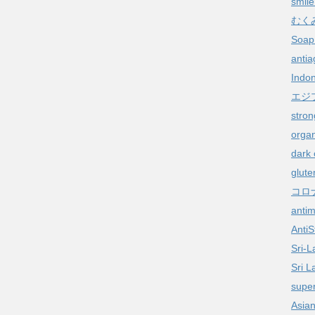
smile
むく
Soap 
antia
Indon
エジ
stron
organ
dark 
glute
コロ
anti
AntiS
Sri-L
Sri L
super
Asia