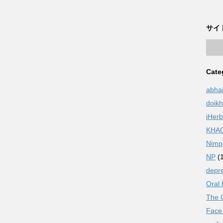
サイ
Cate
abha
doik
iHerb
KHA
Nimp
NP
(1
depre
Oral 
The O
Face 