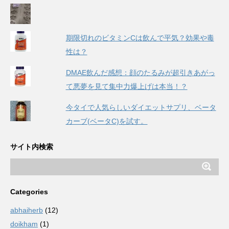
期限切れのビタミンCは飲んで平気？効果や毒
性は？
DMAE飲んだ感想：顔のたるみが超引きあがっ
て悪夢を見て集中力爆上げは本当！？
今タイで人気らしいダイエットサプリ、ベータ
カーブ(ベータC)を試す。
サイト内検索
Categories
abhaiherb
(12)
doikham
(1)