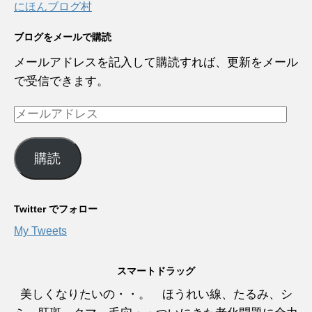
にほんブログ村
ブログをメールで購読
メールアドレスを記入して購読すれば、更新をメール
で受信できます。
メ
ー
ル
購読
ア
ド
レ
Twitter でフォロー
ス
My Tweets
スマートドラッグ
美しくなりたいの・・。 ほうれい線、たるみ、シ