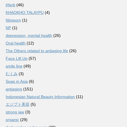
iHerb
(46)
KHAOKHO TALAYPU
(4)
Nimporn
(1)
NP
(1)
depression, mental health
(26)
Oral health
(12)
The Others related to antiaging life
(26)
Face Lift Up
(57)
smile line
(49)
むくみ
(3)
Soap in Asia
(6)
antiaging
(151)
Indonesian Natural Beauty Information
(11)
エジプト美容
(5)
strong jaw
(3)
organic
(29)