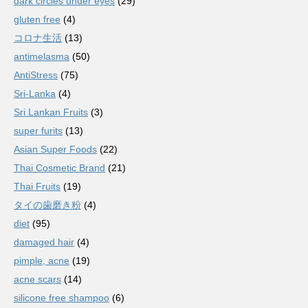
dark circles under eyes
(29)
gluten free
(4)
コロナ生活
(13)
antimelasma
(50)
AntiStress
(75)
Sri-Lanka
(4)
Sri Lankan Fruits
(3)
super furits
(13)
Asian Super Foods
(22)
Thai Cosmetic Brand
(21)
Thai Fruits
(19)
タイの歯磨き粉
(4)
diet
(95)
damaged hair
(4)
pimple, acne
(19)
acne scars
(14)
silicone free shampoo
(6)