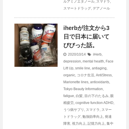
ルアミノエタノール
,
スマドラ
,
スマートドラッグ
,
デアノール
iherbが注文から3
日で日本に届いて
びびった話。
2020/10/14
iHerb
,
depression, mental health
,
Face
Lift Up
,
smile line
,
antiaging
,
organic
,
コロナ生活
,
AntiStress
,
Marionette lines
,
antioxidants
,
Tokyo Beauty Information
,
fatigue
,
白髪
,
目の下のたるみ
,
眼
精疲労
,
cognitive function
ADHD
,
うつ病サプリ
,
スマドラ
,
スマー
トドラッグ
,
勉強効率向上
,
発達
障害
,
視力向上
,
記憶力向上
,
集中