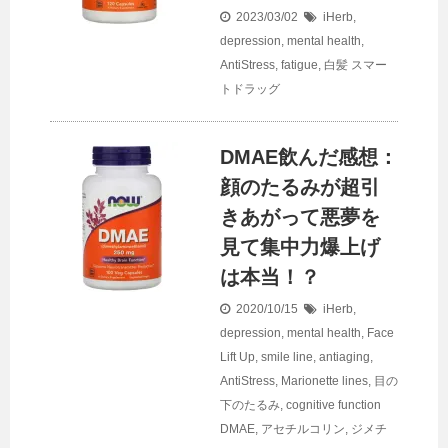
2023/03/02
iHerb
,
depression, mental health
,
AntiStress
,
fatigue
,
白髪
スマー
トドラッグ
DMAE飲んだ感想：
顔のたるみが超引
きあがって悪夢を
見て集中力爆上げ
は本当！？
2020/10/15
iHerb
,
depression, mental health
,
Face
Lift Up
,
smile line
,
antiaging
,
AntiStress
,
Marionette lines
,
目の
下のたるみ
,
cognitive function
DMAE
,
アセチルコリン
,
ジメチ