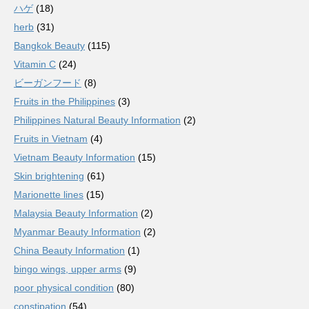
ハゲ
(18)
herb
(31)
Bangkok Beauty
(115)
Vitamin C
(24)
ビーガンフード
(8)
Fruits in the Philippines
(3)
Philippines Natural Beauty Information
(2)
Fruits in Vietnam
(4)
Vietnam Beauty Information
(15)
Skin brightening
(61)
Marionette lines
(15)
Malaysia Beauty Information
(2)
Myanmar Beauty Information
(2)
China Beauty Information
(1)
bingo wings, upper arms
(9)
poor physical condition
(80)
constipation
(54)