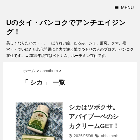
MENU
Uのタイ・バンコクでアンチエイジン
グ！
美しくなりたいの・・。 ほうれい線、たるみ、シミ、肝斑、クマ、毛
穴・・ついにきた老化問題に全力で迎え撃つつもりの人のブログ。バンコク
在住です。→2019年現在はベトナム、ホーチミン在住です。
ホーム
>
abhaiherb
>
「 シカ 」 一覧
シカはツボクサ。
アバイブーベのシ
カクリームGET！
2025/05/08
abhaiherb
,