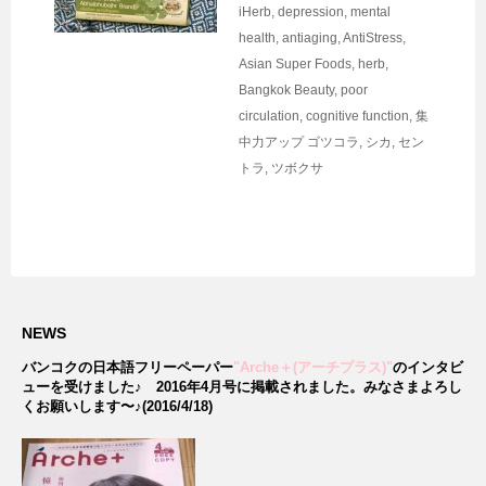
iHerb
,
depression, mental
health
,
antiaging
,
AntiStress
,
Asian Super Foods
,
herb
,
Bangkok Beauty
,
poor
circulation
,
cognitive function
,
集
中力アップ
ゴツコラ
,
シカ
,
セン
トラ
,
ツボクサ
NEWS
バンコクの日本語フリーペーパー
"Arche＋(アーチプラス)"
のインタビ
ューを受けました♪
2016年4月号に掲載されました。みなさまよろし
くお願いします〜♪(2016/4/18)