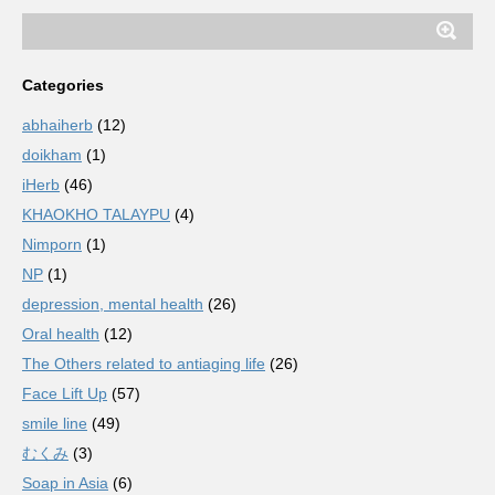
Categories
abhaiherb
(12)
doikham
(1)
iHerb
(46)
KHAOKHO TALAYPU
(4)
Nimporn
(1)
NP
(1)
depression, mental health
(26)
Oral health
(12)
The Others related to antiaging life
(26)
Face Lift Up
(57)
smile line
(49)
むくみ
(3)
Soap in Asia
(6)