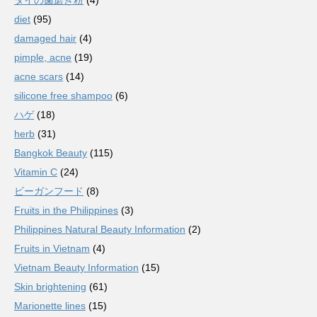
タイの歯磨き粉
(4)
diet
(95)
damaged hair
(4)
pimple, acne
(19)
acne scars
(14)
silicone free shampoo
(6)
ハゲ
(18)
herb
(31)
Bangkok Beauty
(115)
Vitamin C
(24)
ビーガンフード
(8)
Fruits in the Philippines
(3)
Philippines Natural Beauty Information
(2)
Fruits in Vietnam
(4)
Vietnam Beauty Information
(15)
Skin brightening
(61)
Marionette lines
(15)