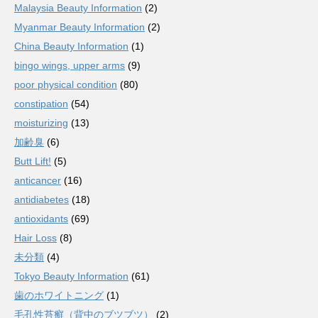
Malaysia Beauty Information
(2)
Myanmar Beauty Information
(2)
China Beauty Information
(1)
bingo wings, upper arms
(9)
poor physical condition
(80)
constipation
(54)
moisturizing
(13)
加齢臭
(6)
Butt Lift!
(5)
anticancer
(16)
antidiabetes
(18)
antioxidants
(69)
Hair Loss
(8)
未分類
(4)
Tokyo Beauty Information
(61)
歯のホワイトニング
(1)
毛孔性苔癬（背中のブツブツ）
(2)