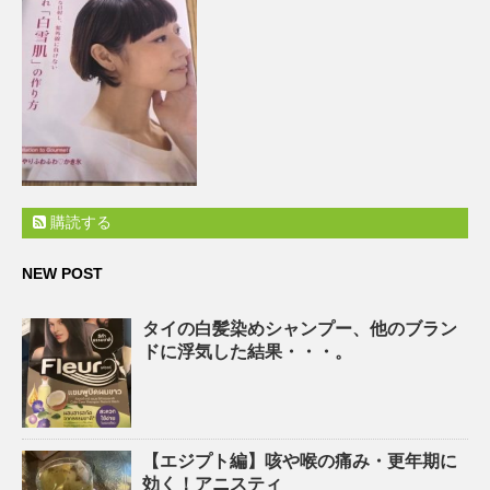
購読する
NEW POST
タイの白髪染めシャンプー、他のブラン
ドに浮気した結果・・・。
【エジプト編】咳や喉の痛み・更年期に
効く！アニスティ