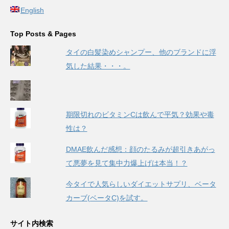
English
Top Posts & Pages
タイの白髪染めシャンプー、他のブランドに浮
気した結果・・・。
期限切れのビタミンCは飲んで平気？効果や毒
性は？
DMAE飲んだ感想：顔のたるみが超引きあがっ
て悪夢を見て集中力爆上げは本当！？
今タイで人気らしいダイエットサプリ、ベータ
カーブ(ベータC)を試す。
サイト内検索