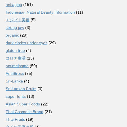
antiaging
(151)
Indonesian Natural Beauty Information
(11)
エジプト美容
(5)
strong jaw
(3)
organic
(29)
dark circles under eyes
(29)
gluten free
(4)
コロナ生活
(13)
antimelasma
(50)
AntiStress
(75)
Sri-Lanka
(4)
Sri Lankan Fruits
(3)
super furits
(13)
Asian Super Foods
(22)
Thai Cosmetic Brand
(21)
Thai Fruits
(19)